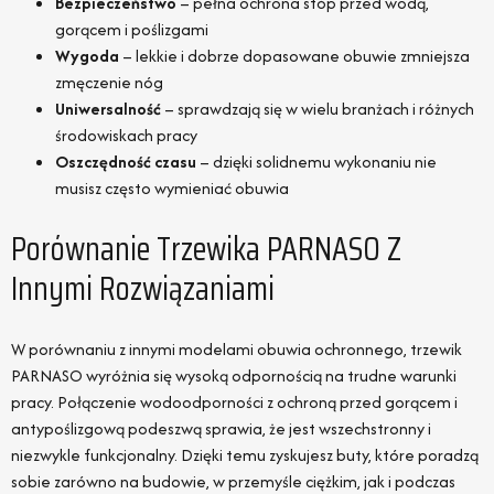
Bezpieczeństwo
– pełna ochrona stóp przed wodą,
gorącem i poślizgami
Wygoda
– lekkie i dobrze dopasowane obuwie zmniejsza
zmęczenie nóg
Uniwersalność
– sprawdzają się w wielu branżach i różnych
środowiskach pracy
Oszczędność czasu
– dzięki solidnemu wykonaniu nie
musisz często wymieniać obuwia
Porównanie Trzewika PARNASO Z
Innymi Rozwiązaniami
W porównaniu z innymi modelami obuwia ochronnego, trzewik
PARNASO wyróżnia się wysoką odpornością na trudne warunki
pracy. Połączenie wodoodporności z ochroną przed gorącem i
antypoślizgową podeszwą sprawia, że jest wszechstronny i
niezwykle funkcjonalny. Dzięki temu zyskujesz buty, które poradzą
sobie zarówno na budowie, w przemyśle ciężkim, jak i podczas