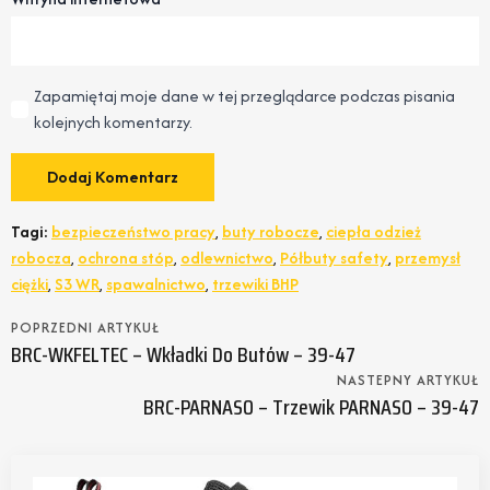
Zapamiętaj moje dane w tej przeglądarce podczas pisania
kolejnych komentarzy.
Tagi:
bezpieczeństwo pracy
,
buty robocze
,
ciepła odzież
robocza
,
ochrona stóp
,
odlewnictwo
,
Półbuty safety
,
przemysł
ciężki
,
S3 WR
,
spawalnictwo
,
trzewiki BHP
POPRZEDNI ARTYKUŁ
BRC-WKFELTEC – Wkładki Do Butów – 39-47
NASTEPNY ARTYKUŁ
BRC-PARNASO – Trzewik PARNASO – 39-47