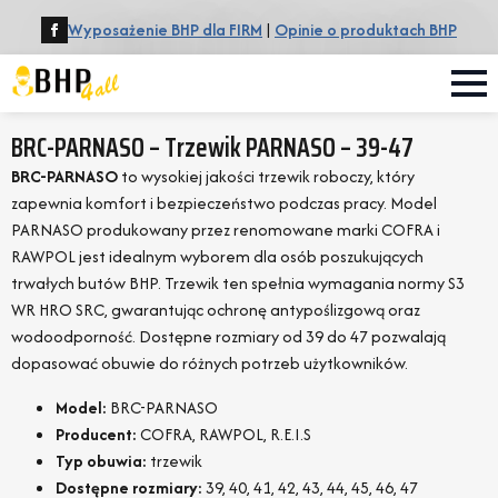
Wyposażenie BHP dla FIRM
|
Opinie o produktach BHP
BRC-PARNASO – Trzewik PARNASO – 39-47
BRC-PARNASO
to wysokiej jakości trzewik roboczy, który
zapewnia komfort i bezpieczeństwo podczas pracy. Model
PARNASO produkowany przez renomowane marki COFRA i
RAWPOL jest idealnym wyborem dla osób poszukujących
trwałych butów BHP. Trzewik ten spełnia wymagania normy S3
WR HRO SRC, gwarantując ochronę antypoślizgową oraz
wodoodporność. Dostępne rozmiary od 39 do 47 pozwalają
dopasować obuwie do różnych potrzeb użytkowników.
Model:
BRC-PARNASO
Producent:
COFRA, RAWPOL, R.E.I.S
Typ obuwia:
trzewik
Dostępne rozmiary:
39, 40, 41, 42, 43, 44, 45, 46, 47