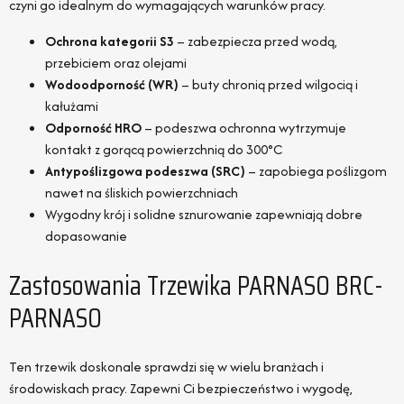
czyni go idealnym do wymagających warunków pracy.
Ochrona kategorii S3
– zabezpiecza przed wodą,
przebiciem oraz olejami
Wodoodporność (WR)
– buty chronią przed wilgocią i
kałużami
Odporność HRO
– podeszwa ochronna wytrzymuje
kontakt z gorącą powierzchnią do 300°C
Antypoślizgowa podeszwa (SRC)
– zapobiega poślizgom
nawet na śliskich powierzchniach
Wygodny krój i solidne sznurowanie zapewniają dobre
dopasowanie
Zastosowania Trzewika PARNASO BRC-
PARNASO
Ten trzewik doskonale sprawdzi się w wielu branżach i
środowiskach pracy. Zapewni Ci bezpieczeństwo i wygodę,