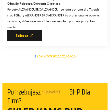
Obuwie Robocze
Ochrona Osobista
Półbuty ALEXANDER BRC-ALEXANDER – solidna ochrona dla Twoich
stóp Półbuty ALEXANDER BRC-ALEXANDER to profesjonalne obuwie
ochronne, które zapewni Ci bezpieczeństwo podczas pracy. Ten
model…
Zobacz
1
2
3
4
5
6
7
8
9
10
11
12
13
14
15
Potrzebujesz
BHP Dla Firm?
Spodni
SKLEP KAMS BHP