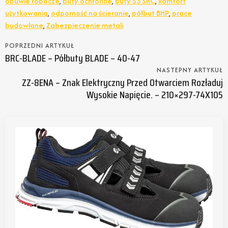
obuwie robocze
,
buty ochronne
,
buty S3 SRC
,
komfort
użytkowania
,
odporność na ścieranie
,
półbut BHP
,
prace
budowlane
,
Zabezpieczenie metali
POPRZEDNI ARTYKUŁ
BRC-BLADE – Półbuty BLADE – 40-47
NASTEPNY ARTYKUŁ
ZZ-8ENA – Znak Elektryczny Przed Otwarciem Rozładuj
Wysokie Napięcie. – 210×297-74X105