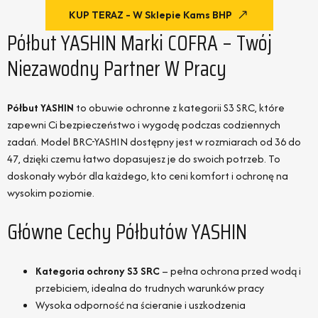
KUP TERAZ - W Sklepie Kams BHP
Półbut YASHIN Marki COFRA – Twój
Niezawodny Partner W Pracy
Półbut YASHIN
to obuwie ochronne z kategorii S3 SRC, które
zapewni Ci bezpieczeństwo i wygodę podczas codziennych
zadań. Model BRC-YASHIN dostępny jest w rozmiarach od 36 do
47, dzięki czemu łatwo dopasujesz je do swoich potrzeb. To
doskonały wybór dla każdego, kto ceni komfort i ochronę na
wysokim poziomie.
Główne Cechy Półbutów YASHIN
Kategoria ochrony S3 SRC
– pełna ochrona przed wodą i
przebiciem, idealna do trudnych warunków pracy
Wysoka odporność na ścieranie i uszkodzenia