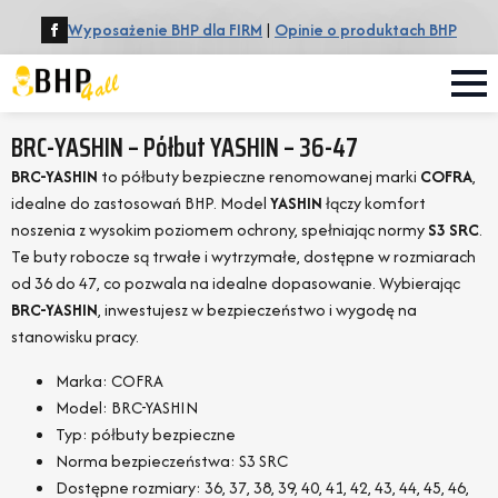
Wyposażenie BHP dla FIRM
|
Opinie o produktach BHP
BRC-YASHIN – Półbut YASHIN – 36-47
BRC-YASHIN
to półbuty bezpieczne renomowanej marki
COFRA
,
idealne do zastosowań BHP. Model
YASHIN
łączy komfort
noszenia z wysokim poziomem ochrony, spełniając normy
S3 SRC
.
Te buty robocze są trwałe i wytrzymałe, dostępne w rozmiarach
od 36 do 47, co pozwala na idealne dopasowanie. Wybierając
BRC-YASHIN
, inwestujesz w bezpieczeństwo i wygodę na
stanowisku pracy.
Marka: COFRA
Model: BRC-YASHIN
Typ: półbuty bezpieczne
Norma bezpieczeństwa: S3 SRC
Dostępne rozmiary: 36, 37, 38, 39, 40, 41, 42, 43, 44, 45, 46,