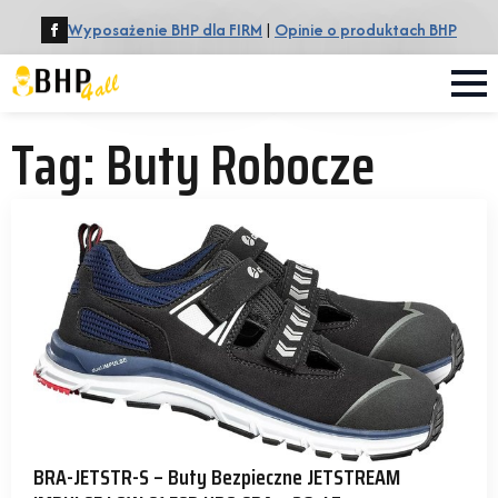
Wyposażenie BHP dla FIRM
|
Opinie o produktach BHP
Tag:
Buty Robocze
BRA-JETSTR-S – Buty Bezpieczne JETSTREAM