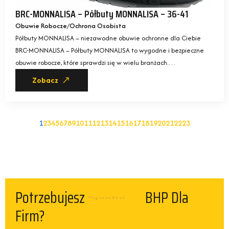
BRC-MONNALISA – Półbuty MONNALISA – 36-41
Obuwie Robocze
Ochrona Osobista
Półbuty MONNALISA – niezawodne obuwie ochronne dla Ciebie
BRC-MONNALISA – Półbuty MONNALISA to wygodne i bezpieczne
obuwie robocze, które sprawdzi się w wielu branżach.…
Zobacz
1
2
3
4
5
6
7
8
9
10
11
12
13
14
15
16
17
18
19
20
21
22
23
Potrzebujesz
BHP Dla Firm?
Spodni
SKLEP KAMS BHP