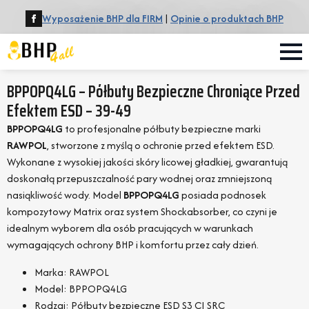
Wyposażenie BHP dla FIRM
|
Opinie o produktach BHP
BPPOPQ4LG – Półbuty Bezpieczne Chroniące Przed
Efektem ESD – 39-49
BPPOPQ4LG
to profesjonalne półbuty bezpieczne marki
RAWPOL
, stworzone z myślą o ochronie przed efektem ESD.
Wykonane z wysokiej jakości skóry licowej gładkiej, gwarantują
doskonałą przepuszczalność pary wodnej oraz zmniejszoną
nasiąkliwość wody. Model
BPPOPQ4LG
posiada podnosek
kompozytowy Matrix oraz system Shockabsorber, co czyni je
idealnym wyborem dla osób pracujących w warunkach
wymagających ochrony BHP i komfortu przez cały dzień.
Marka: RAWPOL
Model: BPPOPQ4LG
Rodzaj: Półbuty bezpieczne ESD S3 CI SRC