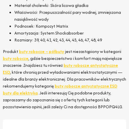
Materiał cholewki: Skóra licowa gładka
Właściwości: Przepuszczalność pary wodnej, zmniejszona
nasiąkliwość wody
Podnosek: Kompozyt Matrix
Amortyzacja: System Shockabsorber
Rozmiary: 39, 40, 41, 42, 43, 44, 45, 46, 47, 48, 49
Produkt
buty robocze – półbuty
jest niezastąpiony w kategorii
buty robocze
, gdzie bezpieczeństwo i komfort mają największe
znaczenie. Znajdziesz tu również
buty robocze antystatyczne
ESD
, które chronią przed wyładowaniami elektrostatycznymi —
idealne dla branży elektronicznej. Dla pracowników elektrycznych
rekomendujemy kategorię
buty robocze antystatyczne ESD
buty dla elektryka
. Jeśli interesują Cię podobne produkty,
zapraszamy do zapoznania się z ofertą tych kategorii lub
pozostawienia opinii, jeśli zależy Ci na dostępności BPPOPQ4LG.