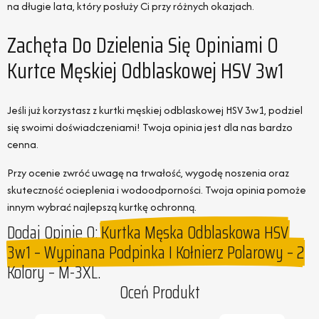
na długie lata, który posłuży Ci przy różnych okazjach.
Zachęta Do Dzielenia Się Opiniami O
Kurtce Męskiej Odblaskowej HSV 3w1
Jeśli już korzystasz z kurtki męskiej odblaskowej HSV 3w1, podziel
się swoimi doświadczeniami! Twoja opinia jest dla nas bardzo
cenna.
Przy ocenie zwróć uwagę na trwałość, wygodę noszenia oraz
skuteczność ocieplenia i wodoodporności. Twoja opinia pomoże
innym wybrać najlepszą kurtkę ochronną.
Dodaj Opinie O:
Kurtka Męska Odblaskowa HSV
3w1 – Wypinana Podpinka I Kołnierz Polarowy – 2
Kolory – M-3XL.
Oceń Produkt