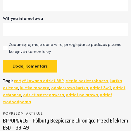
Witryna internetowa
Zapamiętaj moje dane w tej przeglądarce podczas pisania
kolejnych komentarzy.
Tagi:
certyfikowana odzież BHP
,
ciepła odzież robocza
,
kurtka
dzienna
,
kurtka robocza
,
odblaskowa kurtka
,
odzież 3w1
,
odzież
ochronna
,
odzież ostrzegawcza
,
odzież polarowa
,
odzież
wodoodporna
POPRZEDNI ARTYKUŁ
BPPOPQ4LG – Półbuty Bezpieczne Chroniące Przed Efektem
ESD – 39-49