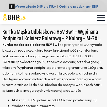
Wyposażenie BHP dla FIRM
|
Opinie o produktach BHP
Kurtka Męska Odblaskowa HSV 3w1 – Wypinana
Podpinka I Kołnierz Polarowy – 2 Kolory – M-3XL.
Kurtka męska odblaskowa HSV 3w1
to praktyczna i wytrzymała
bluza ostrzegawcza, która łączy funkcjonalność z komfortem.
Wykonana z wodoodpornego materiału POLIESTER 300D
OXFORD powleczonego PU, zapewnia ochronę przed wilgocią i
wiatrem. Wypinana podpinka polarowa o gramaturze 160g oraz
odpinany kołnierz polarowy gwarantują ciepło w chłodne dni.
Dostępna w dwóch kolorach – żółtym i pomarańczowym – oraz
w rozmiarach od M do 3XL, idealna do pracy w warunkach BHP i
sytuacjach wymagających zwiększonej widoczności.
Materiał: 100% poliester 300D Oxford powleczony PU
Wodoodporność: 2000 mm