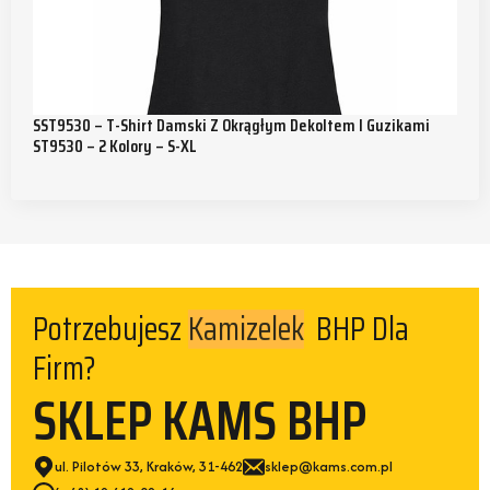
SST9530 – T-Shirt Damski Z Okrągłym Dekoltem I Guzikami
ST9530 – 2 Kolory – S-XL
Kamizelek
Potrzebujesz
BHP Dla
Firm?
SKLEP KAMS BHP
ul. Pilotów 33, Kraków, 31-462
sklep@kams.com.pl