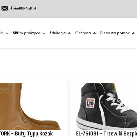
Info@BHP4all.pl
ci
BHP w praktyce
Edukacja
Ochrona
Pierwsza pomoc
ORK – Buty Typu Kozak
EL-761081 – Trzewiki Bezpi