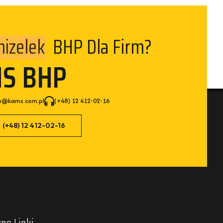
BHP Dla Firm?
izelek
MS BHP
p@kams.com.pl
(+48) 12 412-02-16
(+48) 12 412-02-16