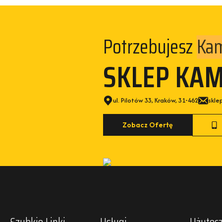
Potrzebujesz
Kam
SKLEP KA
ul. Pilotów 33, Kraków, 31-462
skle
Zobacz Ofertę