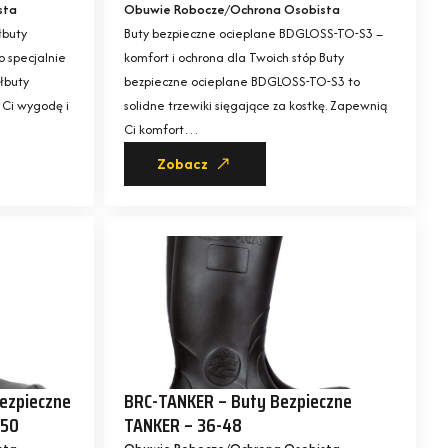
sta
Obuwie Robocze
Ochrona Osobista
łbuty
Buty bezpieczne ocieplane BDGLOSS-TO-S3 –
 specjalnie
komfort i ochrona dla Twoich stóp Buty
łbuty
bezpieczne ocieplane BDGLOSS-TO-S3 to
 Ci wygodę i
solidne trzewiki sięgające za kostkę. Zapewnią
Ci komfort…
Zobacz
ezpieczne
BRC-TANKER – Buty Bezpieczne
-50
TANKER – 36-48