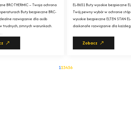
czne BRC-THERMIC – Twoja ochrona
EL-8651 Buty wysokie bezpieczne E
mperaturach Buty bezpieczne BRC-
Twój pewny wybór w ochronie stóp
dealne rozwiązanie dla osób
wysokie bezpieczne ELTEN STAN EL
w trudnych, zimnych warunkach.
doskonałe rozwiązanie dla każde
w…
cz
Zobacz
1
2
3
4
5
6