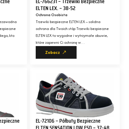
eczne
EL-766231 – Trzewiki Bezpieczne
ELTEN LEX. – 38-52
Ochrona Osobista
niezawodna
Trzewiki bezpieczne ELTEN LEX – solidna
bezpieczne
ochrona dla Twoich stóp Trzewiki bezpieczne
dego, kto
ELTEN LEX to wygodne i wytrzymałe obuwie,
które zapewni Ci ochronę w…
Zobacz
ezpieczne
EL-72106 – Półbuty Bezpieczne
8
ELTEN SENSATION LOW ESD – 37-48