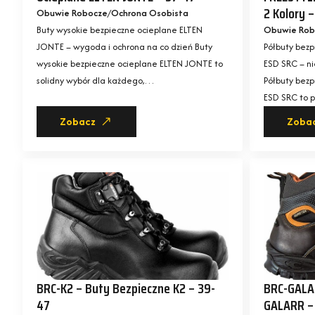
2 Kolory 
Obuwie Robocze
Ochrona Osobista
Buty wysokie bezpieczne ocieplane ELTEN
Obuwie Rob
JONTE – wygoda i ochrona na co dzień Buty
Półbuty bez
wysokie bezpieczne ocieplane ELTEN JONTE to
ESD SRC – n
solidny wybór dla każdego,…
Półbuty bez
ESD SRC to p
Zobacz
Zoba
BRC-K2 – Buty Bezpieczne K2 – 39-
BRC-GALA
47
GALARR –