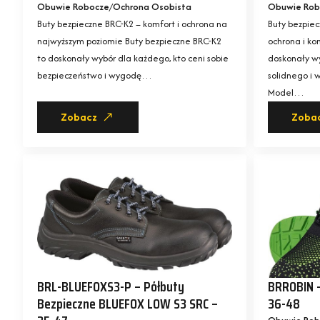
Obuwie Robocze
Ochrona Osobista
Obuwie Rob
Buty bezpieczne BRC-K2 – komfort i ochrona na
Buty bezpie
najwyższym poziomie Buty bezpieczne BRC-K2
ochrona i ko
to doskonały wybór dla każdego, kto ceni sobie
doskonały wy
bezpieczeństwo i wygodę…
solidnego i
Model…
Zobacz
Zoba
BRL-BLUEFOXS3-P – Półbuty
BRROBIN –
Bezpieczne BLUEFOX LOW S3 SRC –
36-48