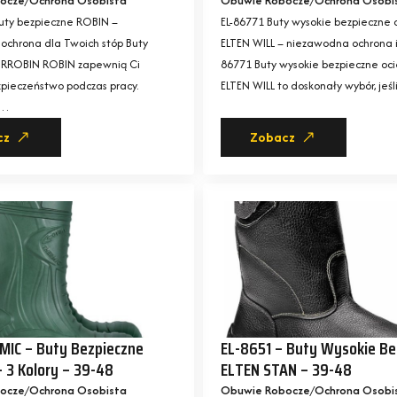
ocze
Ochrona Osobista
Obuwie Robocze
Ochrona Osobi
uty bezpieczne ROBIN –
EL-86771 Buty wysokie bezpieczne 
ochrona dla Twoich stóp Buty
ELTEN WILL – niezawodna ochrona 
BRROBIN ROBIN zapewnią Ci
86771 Buty wysokie bezpieczne oc
zpieczeństwo podczas pracy.
ELTEN WILL to doskonały wybór, jeś
z…
cz
Zobacz
IC – Buty Bezpieczne
EL-8651 – Buty Wysokie Be
 3 Kolory – 39-48
ELTEN STAN – 39-48
ocze
Ochrona Osobista
Obuwie Robocze
Ochrona Osobi