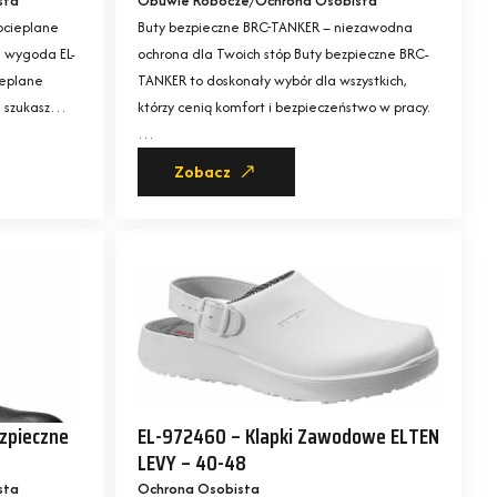
sta
Obuwie Robocze
Ochrona Osobista
ocieplane
Buty bezpieczne BRC-TANKER – niezawodna
i wygoda EL-
ochrona dla Twoich stóp Buty bezpieczne BRC-
ieplane
TANKER to doskonały wybór dla wszystkich,
li szukasz…
którzy cenią komfort i bezpieczeństwo w pracy.
…
Zobacz
zpieczne
EL-972460 – Klapki Zawodowe ELTEN
LEVY – 40-48
sta
Ochrona Osobista