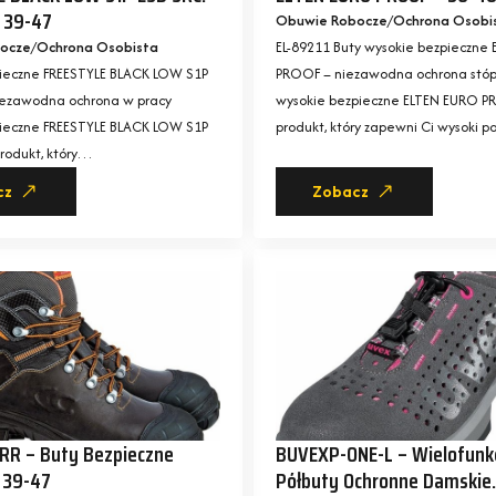
– 39-47
Obuwie Robocze
Ochrona Osobi
ocze
Ochrona Osobista
EL-89211 Buty wysokie bezpieczne
pieczne FREESTYLE BLACK LOW S1P
PROOF – niezawodna ochrona stóp
iezawodna ochrona w pracy
wysokie bezpieczne ELTEN EURO P
pieczne FREESTYLE BLACK LOW S1P
produkt, który zapewni Ci wysoki 
rodukt, który…
cz
Zobacz
RR – Buty Bezpieczne
BUVEXP-ONE-L – Wielofunk
 39-47
Półbuty Ochronne Damskie.