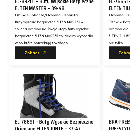
EL-89201 – Buty Wysokie Bezpieczne
EL-76651 
ELTEN MASTER – 39-48
ELTEN TIL
Obuwie Robocze
Ochrona Osobista
Ochrona Os
Buty wysokie bezpieczne ELTEN MASTER –
Trzewiki bez
solidna ochrona na Twoje stopy Buty wysokie
ochrona dla 
bezpieczne ELTEN MASTER to idealny wybór dla
ELTEN TILL B
osób, które potrzebują trwałego…
nie tylko…
Zobacz
Zoba
EL-78691 – Buty Wysokie Bezpieczne
BRA-FREES
Ocieplane ELTEN JONTE – 37-47
FREESTYLE