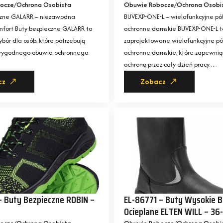
ocze
Ochrona Osobista
Obuwie Robocze
Ochrona Osobi
czne GALARR – niezawodna
BUVEXP-ONE-L – wielofunkcyjne pó
mfort Buty bezpieczne GALARR to
ochronne damskie BUVEXP-ONE-L to
bór dla osób, które potrzebują
zaprojektowane wielofunkcyjne pó
 wygodnego obuwia ochronnego.
ochronne damskie, które zapewnią
ochronę przez cały dzień pracy.…
cz
Zobacz
 Buty Bezpieczne ROBIN –
EL-86771 – Buty Wysokie B
Ocieplane ELTEN WILL – 36