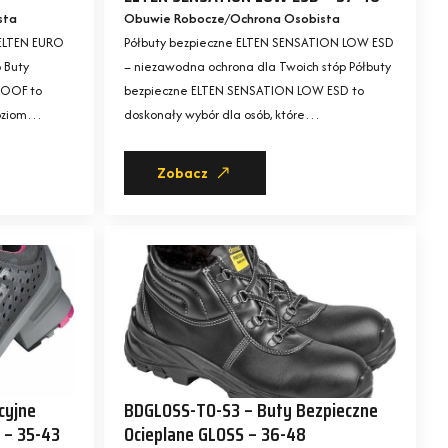
sta
Obuwie Robocze
Ochrona Osobista
 ELTEN EURO
Półbuty bezpieczne ELTEN SENSATION LOW ESD
 Buty
– niezawodna ochrona dla Twoich stóp Półbuty
ROOF to
bezpieczne ELTEN SENSATION LOW ESD to
poziom…
doskonały wybór dla osób, które…
Zobacz
cyjne
BDGLOSS-TO-S3 – Buty Bezpieczne
 – 35-43
Ocieplane GLOSS – 36-48