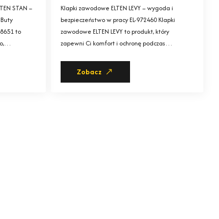
LTEN STAN –
Klapki zawodowe ELTEN LEVY – wygoda i
 Buty
bezpieczeństwo w pracy EL-972460 Klapki
-8651 to
zawodowe ELTEN LEVY to produkt, który
go,…
zapewni Ci komfort i ochronę podczas…
Zobacz