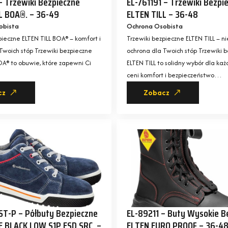
– Trzewiki Bezpieczne
EL-761191 – Trzewiki Bezpi
L BOA®. – 36-49
ELTEN TILL – 36-48
obista
Ochrona Osobista
pieczne ELTEN TILL BOA® – komfort i
Trzewiki bezpieczne ELTEN TILL – 
Twoich stóp Trzewiki bezpieczne
ochrona dla Twoich stóp Trzewiki 
OA® to obuwie, które zapewni Ci
ELTEN TILL to solidny wybór dla każ
ceni komfort i bezpieczeństwo…
cz
Zobacz
T-P – Półbuty Bezpieczne
EL-89211 – Buty Wysokie B
 BLACK LOW S1P ESD SRC. –
ELTEN EURO PROOF – 36-4