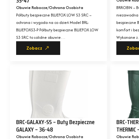
35-47
Obuwie Rob
Obuwie Robocze
Ochrona Osobista
BRROBIN – B
Półbuty bezpieczne BLUEFOX LOW S3 SRC –
niezawodna 
ochrona i wygoda na co dzień Model BRL-
bezpieczne 
BLUEFOXS3-P Półbuty bezpieczne BLUEFOX LOW
komfort i be
S3 SRC to solidne obuwie…
Wykonane 
Zobacz
Zoba
BRC-GALAXY-S5 – Buty Bezpieczne
BRC-THERM
GALAXY – 36-48
THERMIC –
Obuwie Robocze
Ochrona Osobista
Obuwie Rob