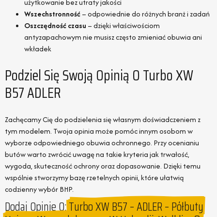
użytkowanie bez utraty jakości
Wszechstronność
– odpowiednie do różnych branż i zadań
Oszczędność czasu
– dzięki właściwościom
antyzapachowym nie musisz często zmieniać obuwia ani
wkładek
Podziel Się Swoją Opinią O Turbo XW
B57 ADLER
Zachęcamy Cię do podzielenia się własnym doświadczeniem z
tym modelem. Twoja opinia może pomóc innym osobom w
wyborze odpowiedniego obuwia ochronnego. Przy ocenianiu
butów warto zwrócić uwagę na takie kryteria jak trwałość,
wygoda, skuteczność ochrony oraz dopasowanie. Dzięki temu
wspólnie stworzymy bazę rzetelnych opinii, które ułatwią
codzienny wybór BHP.
Dodaj Opinie O:
Turbo XW B57 – ADLER – Półbuty