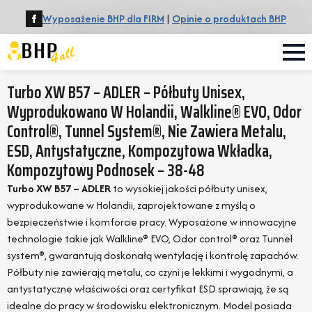
Wyposażenie BHP dla FIRM
|
Opinie o produktach BHP
Turbo XW B57 – ADLER – Półbuty Unisex,
Wyprodukowano W Holandii, Walkline® EVO, Odor
Control®, Tunnel System®, Nie Zawiera Metalu,
ESD, Antystatyczne, Kompozytowa Wkładka,
Kompozytowy Podnosek – 38-48
Turbo XW B57 – ADLER
to wysokiej jakości półbuty unisex,
wyprodukowane w Holandii, zaprojektowane z myślą o
bezpieczeństwie i komforcie pracy. Wyposażone w innowacyjne
technologie takie jak Walkline® EVO, Odor control® oraz Tunnel
system®, gwarantują doskonałą wentylację i kontrolę zapachów.
Półbuty nie zawierają metalu, co czyni je lekkimi i wygodnymi, a
antystatyczne właściwości oraz certyfikat ESD sprawiają, że są
idealne do pracy w środowisku elektronicznym. Model posiada