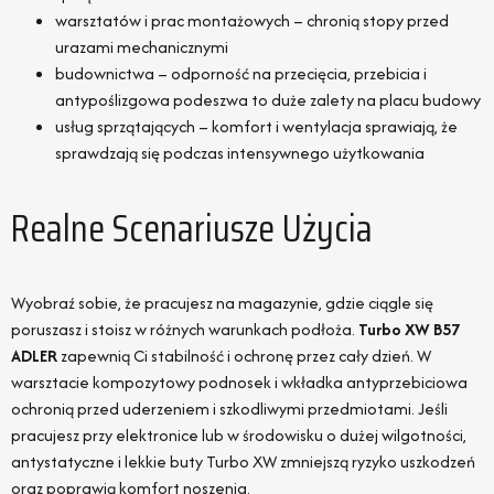
warsztatów i prac montażowych – chronią stopy przed
urazami mechanicznymi
budownictwa – odporność na przecięcia, przebicia i
antypoślizgowa podeszwa to duże zalety na placu budowy
usług sprzątających – komfort i wentylacja sprawiają, że
sprawdzają się podczas intensywnego użytkowania
Realne Scenariusze Użycia
Wyobraź sobie, że pracujesz na magazynie, gdzie ciągle się
poruszasz i stoisz w różnych warunkach podłoża.
Turbo XW B57
ADLER
zapewnią Ci stabilność i ochronę przez cały dzień. W
warsztacie kompozytowy podnosek i wkładka antyprzebiciowa
ochronią przed uderzeniem i szkodliwymi przedmiotami. Jeśli
pracujesz przy elektronice lub w środowisku o dużej wilgotności,
antystatyczne i lekkie buty Turbo XW zmniejszą ryzyko uszkodzeń
oraz poprawią komfort noszenia.