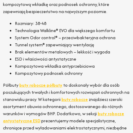
kompozytową wkładkę oraz podnosek ochronny, które
zapewniają bezpieczeństwo na najwyższym poziomie.
Rozmiary: 38-48
Technologia Walkline® EVO dla większego komfortu
System Odor control® – przeciwbakteryjna ochrona
Tunnel system® zapewniający wentylację
Brak elementów metalowych – lekkość i wygoda
ESD i właściwości antystatyczne
Kompozytowa wkładka antyprzebiciowa
Kompozytowy podnosek ochronny
Półbuty
buty robocze półbuty
to doskonały wybór dla osób
poszukujących trwałych i komfortowych rozwiązań ochronnych na
stanowisku pracy. W kategorii
buty robocze
znajdziesz szeroki
asortyment obuwia ochronnego, dostosowanego do różnych
warunków i wymogów BHP. Dodatkowo, w sekcji
buty robocze
antystatyczne ESD
prezentujemy modele specjalistyczne,
chroniące przed wyładowaniami elektrostatycznymi, niezbędne