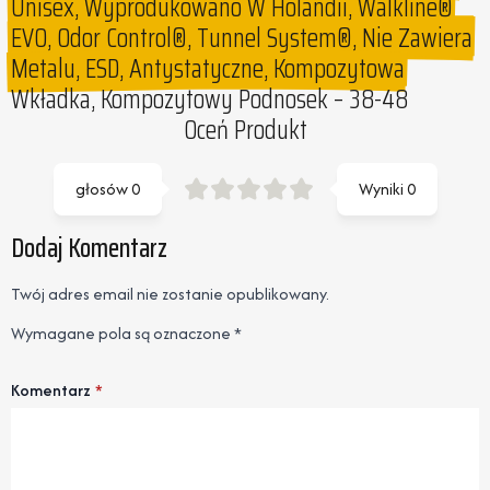
Unisex, Wyprodukowano W Holandii, Walkline®
EVO, Odor Control®, Tunnel System®, Nie Zawiera
Metalu, ESD, Antystatyczne, Kompozytowa
Wkładka, Kompozytowy Podnosek – 38-48
Oceń Produkt
głosów
0
Wyniki
0
Dodaj Komentarz
Twój adres email nie zostanie opublikowany.
Wymagane pola są oznaczone
*
Komentarz
*