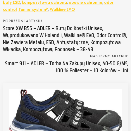
buty ESD
,
kompozytowa ochrona
,
obuwie ochronne
,
odor
control
,
Tunnel system®
,
Walkline EVO
POPRZEDNI ARTYKUŁ
Score XW B55 – ADLER – Buty Do Kostki Unisex,
Wyprodukowano W Holandii, Walkline® EVO, Odor Control®,
Nie Zawiera Metalu, ESD, Antystatyczne, Kompozytowa
Wkładka, Kompozytowy Podnosek – 38-48
NASTEPNY ARTYKUŁ
Smart 911 – ADLER – Torba Na Zakupy Unisex, 40-50 G/m²,
100 % Poliester – 10 Kolorów – Uni