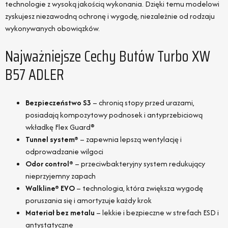
technologie z wysoką jakością wykonania. Dzięki temu modelowi
zyskujesz niezawodną ochronę i wygodę, niezależnie od rodzaju
wykonywanych obowiązków.
Najważniejsze Cechy Butów Turbo XW
B57 ADLER
Bezpieczeństwo S3
– chronią stopy przed urazami,
posiadają kompozytowy podnosek i antyprzebiciową
wkładkę Flex Guard®
Tunnel system®
– zapewnia lepszą wentylację i
odprowadzanie wilgoci
Odor control®
– przeciwbakteryjny system redukujący
nieprzyjemny zapach
Walkline® EVO
– technologia, która zwiększa wygodę
poruszania się i amortyzuje każdy krok
Materiał bez metalu
– lekkie i bezpieczne w strefach ESD i
antystatyczne