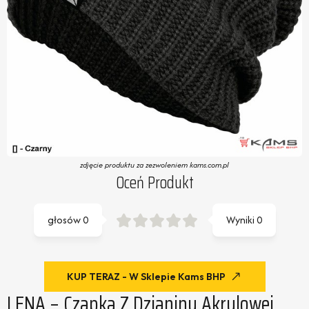
zdjęcie produktu za zezwoleniem kams.com.pl
Oceń Produkt
głosów
0
Wyniki
0
KUP TERAZ - W Sklepie Kams BHP
LENA – Czapka Z Dzianiny Akrylowej