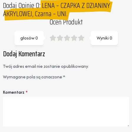
Dodaj Opinie O:
LENA – CZAPKA Z DZIANINY
AKRYLOWEJ, Czarna – UNI.
Oceń Produkt
głosów
0
Wyniki
0
Dodaj Komentarz
Twój adres email nie zostanie opublikowany.
Wymagane pola są oznaczone
*
Komentarz
*