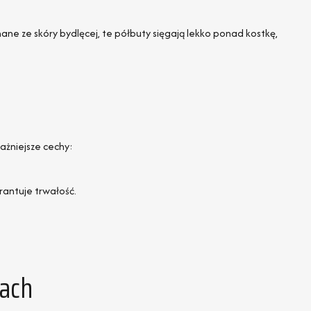
ne ze skóry bydlęcej, te półbuty sięgają lekko ponad kostkę,
żniejsze cechy:
rantuje trwałość.
ach