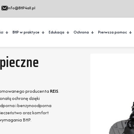
Info@BHP4all.pl
ci
BHP w praktyce
Edukacja
Ochrona
Pierwsza pomoc
pieczne
renomowanego producenta
REIS
.
onałą ochronę dzięki
odporna i benzynoodporna
pieczeństwo oraz komfort
a wymagania BHP.