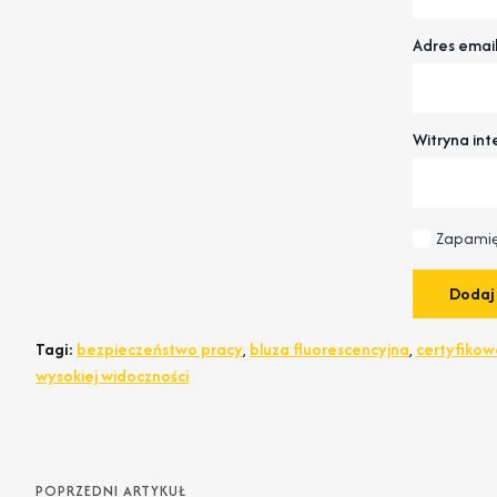
Adres emai
Witryna in
Zapamię
Tagi:
bezpieczeństwo pracy
,
bluza fluorescencyjna
,
certyfikow
wysokiej widoczności
POPRZEDNI ARTYKUŁ