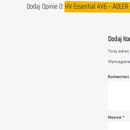
Dodaj Opinie O:
HV Essential 4V6 – ADLER 
Dodaj K
Twój adres 
Wymagane 
Komentarz
Nazwa
*