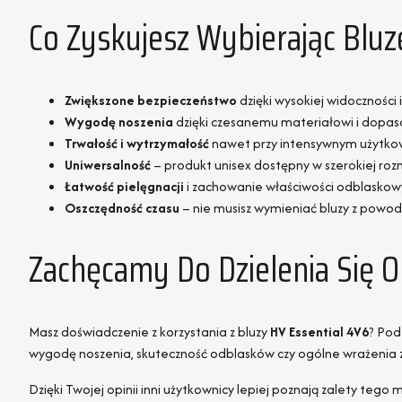
Co Zyskujesz Wybierając Bluz
Zwiększone bezpieczeństwo
dzięki wysokiej widocznośc
Wygodę noszenia
dzięki czesanemu materiałowi i dopa
Trwałość i wytrzymałość
nawet przy intensywnym użytko
Uniwersalność
– produkt unisex dostępny w szerokiej ro
Łatwość pielęgnacji
i zachowanie właściwości odblaskow
Oszczędność czasu
– nie musisz wymieniać bluzy z powodu
Zachęcamy Do Dzielenia Się O
Masz doświadczenie z korzystania z bluzy
HV Essential 4V6
? Pod
wygodę noszenia, skuteczność odblasków czy ogólne wrażenia 
Dzięki Twojej opinii inni użytkownicy lepiej poznają zalety teg