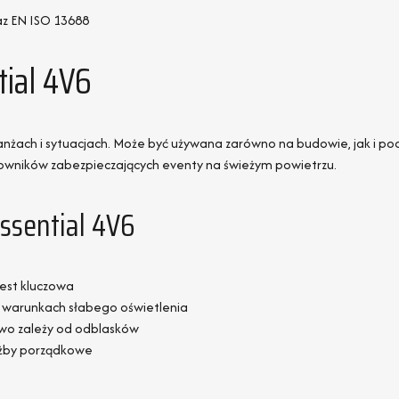
az EN ISO 13688
ial 4V6
branżach i sytuacjach. Może być używana zarówno na budowie, jak i 
wników zabezpieczających eventy na świeżym powietrzu.
ssential 4V6
est kluczowa
w warunkach słabego oświetlenia
two zależy od odblasków
użby porządkowe