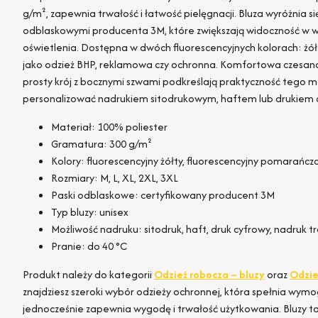
g/m², zapewnia trwałość i łatwość pielęgnacji. Bluza wyróżnia 
odblaskowymi producenta 3M, które zwiększają widoczność w
oświetlenia. Dostępna w dwóch fluorescencyjnych kolorach: ż
jako odzież BHP, reklamowa czy ochronna. Komfortowa czesan
prosty krój z bocznymi szwami podkreślają praktyczność tego 
personalizować nadrukiem sitodrukowym, haftem lub drukiem
Materiał: 100% poliester
Gramatura: 300 g/m²
Kolory: fluorescencyjny żółty, fluorescencyjny pomarańc
Rozmiary: M, L, XL, 2XL, 3XL
Paski odblaskowe: certyfikowany producent 3M
Typ bluzy: unisex
Możliwość nadruku: sitodruk, haft, druk cyfrowy, nadruk 
Pranie: do 40 °C
Produkt należy do kategorii
Odzież robocza – bluzy
oraz
Odzie
znajdziesz szeroki wybór odzieży ochronnej, która spełnia wym
jednocześnie zapewnia wygodę i trwałość użytkowania. Bluzy tak