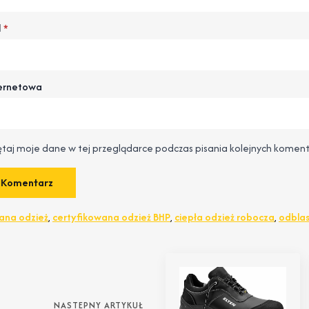
l
*
ternetowa
taj moje dane w tej przeglądarce podczas pisania kolejnych koment
ana odzież
,
certyfikowana odzież BHP
,
ciepła odzież robocza
,
odbla
NASTEPNY ARTYKUŁ