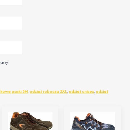
arzy.
skowe paski 3M
,
odzież robocza 3XL
,
odzież unisex
,
odzież