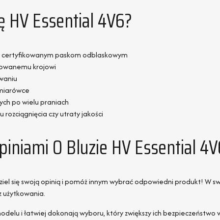
ę HV Essential 4V6?
i i certyfikowanym paskom odblaskowym
sowanemu krojowi
waniu
zmiarówce
ych po wielu praniach
 rozciągnięcia czy utraty jakości
piniami O Bluzie HV Essential 4V
ziel się swoją opinią i pomóż innym wybrać odpowiedni produkt! W sw
z użytkowania.
o modelu i łatwiej dokonają wyboru, który zwiększy ich bezpieczeństwo