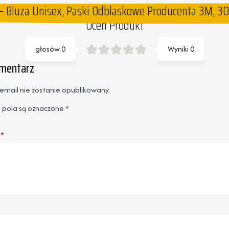
– Bluza Unisex, Paski Odblaskowe Producenta 3M, 300
Oceń Produkt
głosów
0
Wyniki
0
omentarz
email nie zostanie opublikowany.
pola są oznaczone
*
*