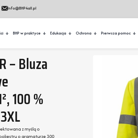
Info@BHP4all.pl
ci
BHP w praktyce
Edukacja
Ochrona
Pierwsza pomoc
R – Bluza
we
², 100 %
-3XL
ojektowana z myślą o
poliestru o gramaturze 300