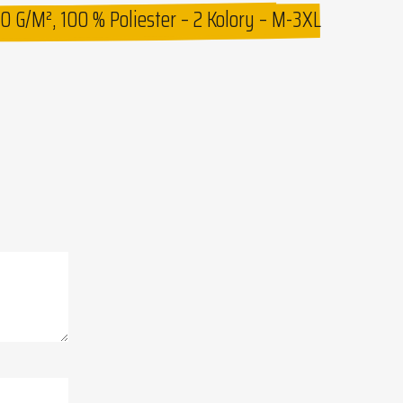
 G/m², 100 % Poliester – 2 Kolory – M-3XL