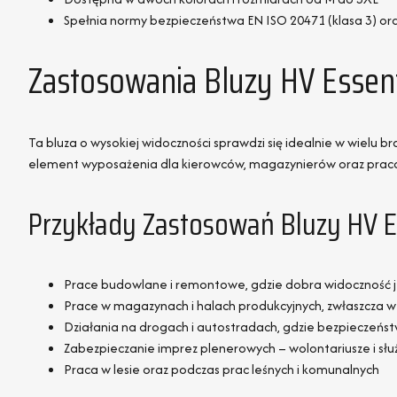
Spełnia normy bezpieczeństwa EN ISO 20471 (klasa 3) or
Zastosowania Bluzy HV Essent
Ta bluza o wysokiej widoczności sprawdzi się idealnie w wielu 
element wyposażenia dla kierowców, magazynierów oraz praco
Przykłady Zastosowań Bluzy HV E
Prace budowlane i remontowe, gdzie dobra widoczność j
Prace w magazynach i halach produkcyjnych, zwłaszcza 
Działania na drogach i autostradach, gdzie bezpieczeńs
Zabezpieczanie imprez plenerowych – wolontariusze i sł
Praca w lesie oraz podczas prac leśnych i komunalnych