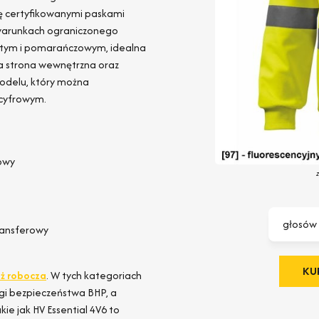
się certyfikowanymi paskami
 warunkach ograniczonego
ółtym i pomarańczowym, idealna
a strona wewnętrzna oraz
modelu, który można
 cyfrowym.
zowy
głosów
transferowy
KUP
ż robocza
. W tych kategoriach
ogi bezpieczeństwa BHP, a
ie jak HV Essential 4V6 to