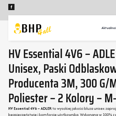
Aktualnoś
HV Essential 4V6 – ADLE
Unisex, Paski Odblasko
Producenta 3M, 300 G/m
Poliester – 2 Kolory – M
HV Essential 4V6 – ADLER
to wysokiej jakości bluza unisex zapr
bezpieczeństwie i komforcie użytkownika. Wykonana w 100% z 