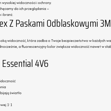
sokiej widoczności i ochrony.
zachęcamy do ich przeglądania –
i branż.
isex Z Paskami Odblaskowymi 3M
oką widoczność, która zadba o Twoje bezpieczeństwo w każdych wa
ednocześnie, a fluorescencyjny kolor zwiększa widoczność nawet w sła
 Essential 4V6
idoczność
enia
ijają światło
owej 1:1