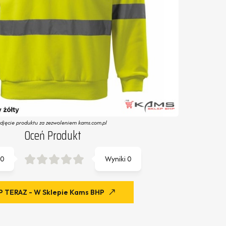
zdjęcie produktu za zezwoleniem kams.com.pl
Oceń Produkt
0
Wyniki
0
 TERAZ - W Sklepie Kams BHP