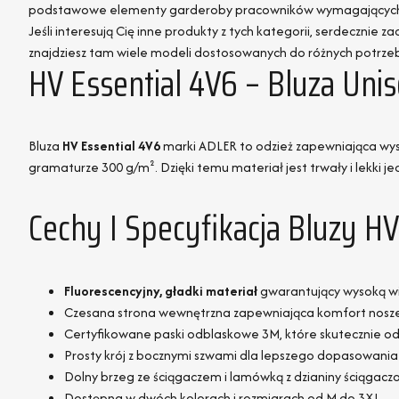
podstawowe elementy garderoby pracowników wymagających wy
Jeśli interesują Cię inne produkty z tych kategorii, serdecznie 
znajdziesz tam wiele modeli dostosowanych do różnych potrzeb 
HV Essential 4V6 – Bluza Un
Bluza
HV Essential 4V6
marki ADLER to odzież zapewniająca wys
gramaturze 300 g/m². Dzięki temu materiał jest trwały i lekki j
Cechy I Specyfikacja Bluzy HV
Fluorescencyjny, gładki materiał
gwarantujący wysoką w
Czesana strona wewnętrzna zapewniająca komfort nosz
Certyfikowane paski odblaskowe 3M, które skutecznie odb
Prosty krój z bocznymi szwami dla lepszego dopasowania
Dolny brzeg ze ściągaczem i lamówką z dzianiny ściągacz
Dostępna w dwóch kolorach i rozmiarach od M do 3XL