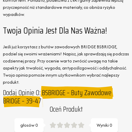
komfortem. Ponadto, podeszwa z EVA i gumy zapewnia lepszą
przyczepność niż standardowe materiały, co obniża ryzyko
wypadków.
Twoja Opinia Jest Dla Nas Ważna!
Jeśli już korzystasz z butów zawodowych BRIDGE BSBRIDGE,
podziel się swoimi wrażeniami! Napisz, jak sprawdzają się podczas
codziennej pracy. Przy ocenie warto zwrócić uwagę na takie
aspekty jak trwałość, wygoda, antypoślizgowość i oddychalność.
Twoja opinia pomoże innym użytkownikom wybrać najlepszy
produkt.
Dodaj Opinie O:
BSBRIDGE – Buty Zawodowe
BRIDGE – 39-47
Oceń Produkt
głosów
0
Wyniki
0