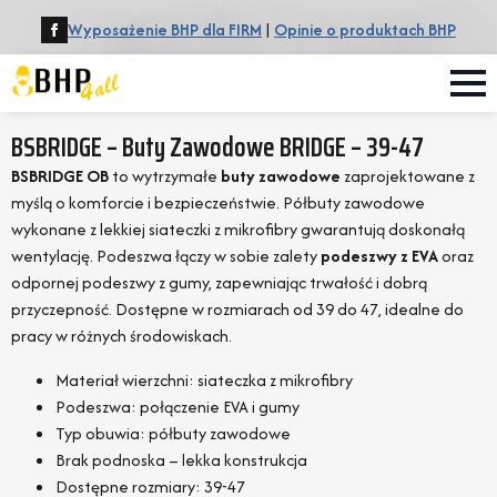
Wyposażenie BHP dla FIRM
|
Opinie o produktach BHP
BSBRIDGE – Buty Zawodowe BRIDGE – 39-47
BSBRIDGE OB
to wytrzymałe
buty zawodowe
zaprojektowane z
myślą o komforcie i bezpieczeństwie. Półbuty zawodowe
wykonane z lekkiej siateczki z mikrofibry gwarantują doskonałą
wentylację. Podeszwa łączy w sobie zalety
podeszwy z EVA
oraz
odpornej podeszwy z gumy, zapewniając trwałość i dobrą
przyczepność. Dostępne w rozmiarach od 39 do 47, idealne do
pracy w różnych środowiskach.
Materiał wierzchni: siateczka z mikrofibry
Podeszwa: połączenie EVA i gumy
Typ obuwia: półbuty zawodowe
Brak podnoska – lekka konstrukcja
Dostępne rozmiary: 39-47