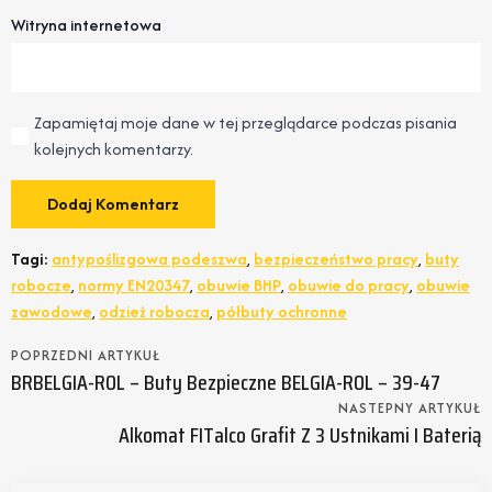
Witryna internetowa
Zapamiętaj moje dane w tej przeglądarce podczas pisania
kolejnych komentarzy.
Tagi:
antypoślizgowa podeszwa
,
bezpieczeństwo pracy
,
buty
robocze
,
normy EN20347
,
obuwie BHP
,
obuwie do pracy
,
obuwie
zawodowe
,
odzież robocza
,
półbuty ochronne
POPRZEDNI ARTYKUŁ
BRBELGIA-ROL – Buty Bezpieczne BELGIA-ROL – 39-47
NASTEPNY ARTYKUŁ
Alkomat FITalco Grafit Z 3 Ustnikami I Baterią