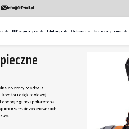
Info@BHP4all.pl
ci
BHP w praktyce
Edukacja
Ochrona
Pierwsza pomoc
pieczne
lne do pracy zgodnej z
 komfort dzięki stalowej
konanej z gumy i poliuretanu.
 wsparcie w trudnych warunkach
ików.