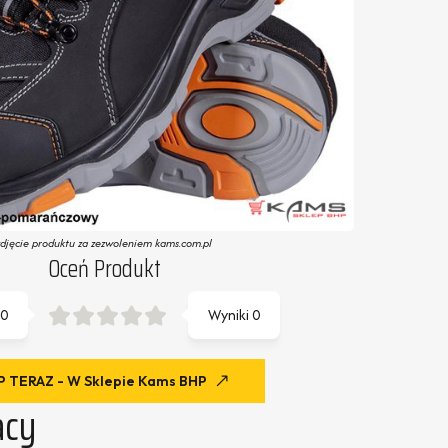
zdjęcie produktu za zezwoleniem kams.com.pl
Oceń Produkt
0
Wyniki
0
 TERAZ - W Sklepie Kams BHP
acy