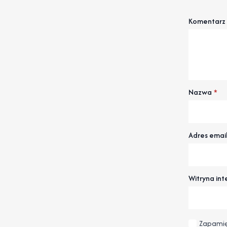
Komentarz
Nazwa
*
Adres emai
Witryna in
Zapamię