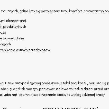
tuacjach, gdzie liczy się bezpieczeństwo i komfort. Są niezastąpion
trymi elementami
h produkcyjnych
łoża
ie powierzchnie
 nogach
przenikanie ostrych przedmiotów
. Dzięki antypoślizgowej podeszwie i stabilizacji kostki, porusza się 
 obsługi ciężkich maszyn, ponieważ stalowa wkładka chroni przed prz
i uderzeń, co zmniejsza zmęczenie podczas wielogodzinnej pracy.