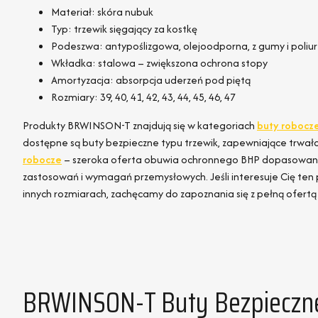
Materiał: skóra nubuk
Typ: trzewik sięgający za kostkę
Podeszwa: antypoślizgowa, olejoodporna, z gumy i poliu
Wkładka: stalowa – zwiększona ochrona stopy
Amortyzacja: absorpcja uderzeń pod piętą
Rozmiary: 39, 40, 41, 42, 43, 44, 45, 46, 47
Produkty BRWINSON-T znajdują się w kategoriach
buty robocze
dostępne są buty bezpieczne typu trzewik, zapewniające trwało
robocze
– szeroka oferta obuwia ochronnego BHP dopasowan
zastosowań i wymagań przemysłowych. Jeśli interesuje Cię te
innych rozmiarach, zachęcamy do zapoznania się z pełną ofertą 
BRWINSON-T Buty Bezpieczne