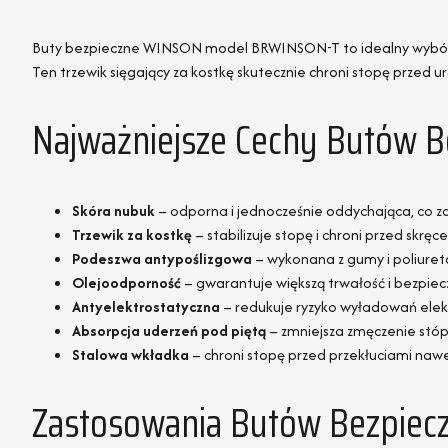
Buty bezpieczne WINSON model BRWINSON-T to idealny wybór, j
Ten trzewik sięgający za kostkę skutecznie chroni stopę przed u
Najważniejsze Cechy Butów 
Skóra nubuk
– odporna i jednocześnie oddychająca, co 
Trzewik za kostkę
– stabilizuje stopę i chroni przed skręc
Podeszwa antypoślizgowa
– wykonana z gumy i poliureta
Olejoodporność
– gwarantuje większą trwałość i bezpie
Antyelektrostatyczna
– redukuje ryzyko wyładowań elek
Absorpcja uderzeń pod piętą
– zmniejsza zmęczenie stóp 
Stalowa wkładka
– chroni stopę przed przekłuciami naw
Zastosowania Butów Bezpie