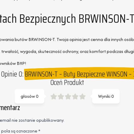
Butach Bezpiecznych BRWINSON-
tkowania butów BRWINSON-T. Twoja opinia jest cenna dla innych osó
ak trwałość, wygoda, skuteczność ochrony, oraz komfort podczas dług
tkowników BHP!
 Opinie O:
BRWINSON-T – Buty Bezpieczne WINSON –
Oceń Produkt
głosów
0
Wyniki
0
omentarz
email nie zostanie opublikowany.
pola są oznaczone
*