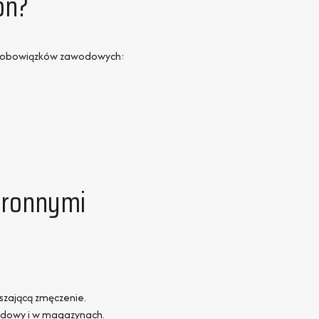
on?
ch obowiązków zawodowych:
hronnymi
szającą zmęczenie.
budowy i w magazynach.