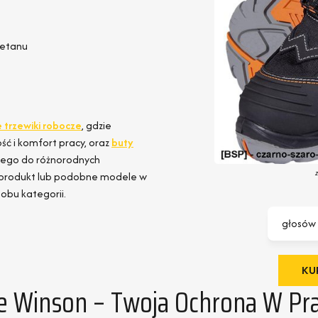
retanu
 trzewiki robocze
, gdzie
ść i komfort pracy, oraz
buty
ego do różnorodnych
n produkt lub podobne modele w
obu kategorii.
głosów
KUP
 Winson – Twoja Ochrona W Pr