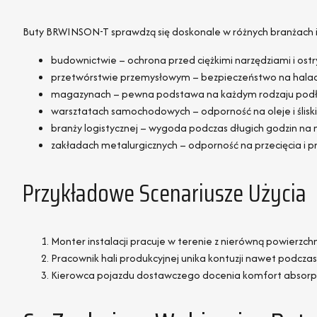
Buty BRWINSON-T sprawdzą się doskonale w różnych branżach i sy
budownictwie – ochrona przed ciężkimi narzędziami i os
przetwórstwie przemysłowym – bezpieczeństwo na halac
magazynach – pewna podstawa na każdym rodzaju pod
warsztatach samochodowych – odporność na oleje i ślisk
branży logistycznej – wygoda podczas długich godzin na
zakładach metalurgicznych – odporność na przecięcia i 
Przykładowe Scenariusze Użycia
Monter instalacji pracuje w terenie z nierówną powierzchnią
Pracownik hali produkcyjnej unika kontuzji nawet podczas
Kierowca pojazdu dostawczego docenia komfort absorpcj