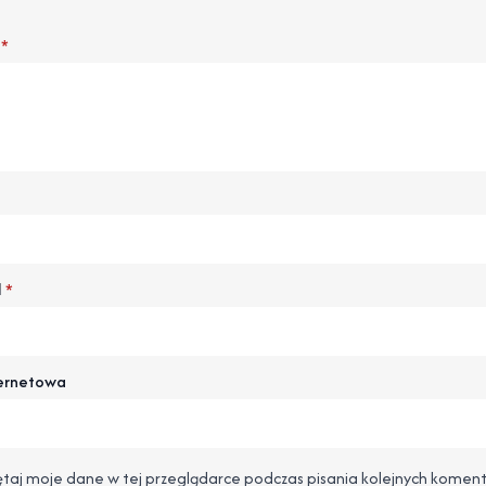
*
l
*
ternetowa
taj moje dane w tej przeglądarce podczas pisania kolejnych koment