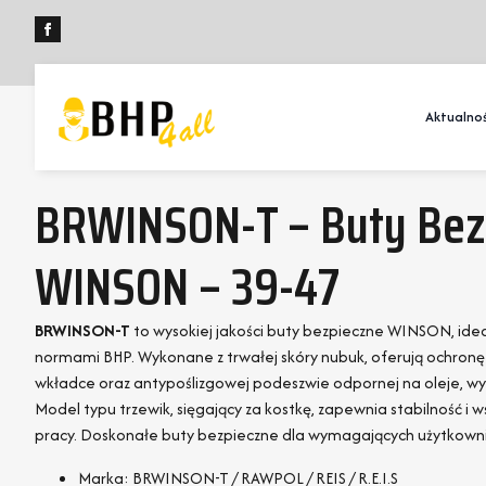
Aktualnoś
BRWINSON-T – Buty Bez
WINSON – 39-47
BRWINSON-T
to wysokiej jakości buty bezpieczne WINSON, idea
normami BHP. Wykonane z trwałej skóry nubuk, oferują ochronę i
wkładce oraz antypoślizgowej podeszwie odpornej na oleje, wy
Model typu trzewik, sięgający za kostkę, zapewnia stabilność i
pracy. Doskonałe buty bezpieczne dla wymagających użytkown
Marka: BRWINSON-T / RAWPOL / REIS / R.E.I.S