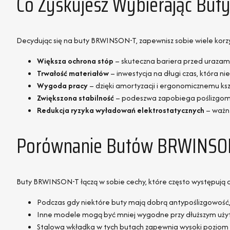
Co Zyskujesz Wybierając Bu
Decydując się na buty BRWINSON-T, zapewnisz sobie wiele kor
Większa ochrona stóp
– skuteczna bariera przed urazam
Trwałość materiałów
– inwestycja na długi czas, która 
Wygoda pracy
– dzięki amortyzacji i ergonomicznemu ksz
Zwiększona stabilność
– podeszwa zapobiega poślizgom,
Redukcja ryzyka wyładowań elektrostatycznych
– ważne
Porównanie Butów BRWINSON
Buty BRWINSON-T łączą w sobie cechy, które często występują 
Podczas gdy niektóre buty mają dobrą antypoślizgowość
Inne modele mogą być mniej wygodne przy dłuższym użyt
Stalowa wkładka w tych butach zapewnia wysoki poziom o