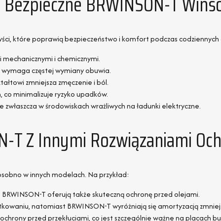
ty Bezpieczne BRWINSON-T Wins
zyści, które poprawią bezpieczeństwo i komfort podczas codzienny
i mechanicznymi i chemicznymi.
nie wymaga częstej wymiany obuwia.
tałtowi zmniejsza zmęczenie i ból.
 co minimalizuje ryzyko upadków.
 zwłaszcza w środowiskach wrażliwych na ładunki elektryczne.
-T Z Innymi Rozwiązaniami Oc
osobno w innych modelach. Na przykład:
, BRWINSON-T oferują także skuteczną ochronę przed olejami.
kowaniu, natomiast BRWINSON-T wyróżniają się amortyzacją zmniej
chrony przed przekłuciami, co jest szczególnie ważne na placach 