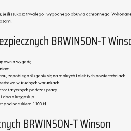
eśli szukasz trwałego i wygodnego obuwia ochronnego. Wykonane ze
razami.
Bezpiecznych BRWINSON-T Wins
zapewnia wygodę.
eniami.
nu, zapobiega ślizganiu się na mokrych i oleistych powierzchniach.
czeństwo w trudnych warunkach.
trostatycznych podczas pracy.
i dba o kręgosłup.
et pod naciskiem 1100 N.
cznych BRWINSON-T Winson