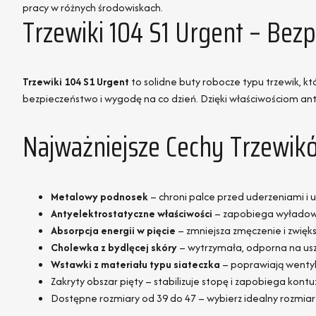
pracy w różnych środowiskach.
Trzewiki 104 S1 Urgent – Bez
Trzewiki 104 S1 Urgent
to solidne buty robocze typu trzewik, 
bezpieczeństwo i wygodę na co dzień. Dzięki właściwościom an
Najważniejsze Cechy Trzewik
Metalowy podnosek
– chroni palce przed uderzeniami i u
Antyelektrostatyczne właściwości
– zapobiega wyładowa
Absorpcja energii w pięcie
– zmniejsza zmęczenie i zwięk
Cholewka z bydlęcej skóry
– wytrzymała, odporna na usz
Wstawki z materiału typu siateczka
– poprawiają wentyl
Zakryty obszar pięty – stabilizuje stopę i zapobiega kontu
Dostępne rozmiary od 39 do 47 – wybierz idealny rozmiar 