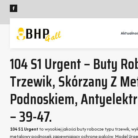
Aktualnoś
104 S1 Urgent – Buty R
Trzewik, Skórzany Z M
Podnoskiem, Antyelektr
– 39-47.
104 S1 Urgent
to wysokiej jakości buty robocze typu trzewik, 
metalowy podnosek zapewniający ochronę palców. Model Urgent