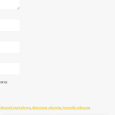
arzy.
dnosek metalowy
,
skórzane obuwie
,
trzewiki robocze