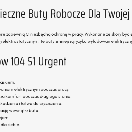
pieczne Buty Robocze Dla Twoje
które zapewnią Ci niezbędną ochronę w pracy. Wykonane ze skóry b
tyelektrostatycznym, te buty zmniejszą ryzyko wyładowań elektryczn
ów 104 S1 Urgent
ciskiem.
niom elektrycznym podczas pracy.
sza komfort podczas długiego stania.
kodzenia i łatwa do czyszczenia.
ację wewnątrz buta.
zjom.
dla siebie.