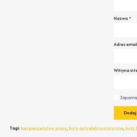
Nazwa
*
Adres emai
Witryna in
Zapamię
Tagi:
bezpieczeństwo pracy
,
buty antyelektrostatyczne
,
buty 