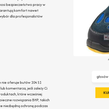
nosi bezpieczeństwo pracy w
gwarantują komfort nawet
wybór dla profesjonalistów
głosów
e nie oferuje butów 104 S1
ub komentarza, jeśli zależy Ci
KUP
roduktach, które wcześniej
zpieczne rozwiązania BHP, takich
ące niezbędną ochronę podczas