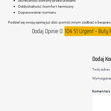
Skuteczność ochrony przed urazami
Oddychalność i komfort termiczny
Dopasowanie rozmiaru
Podziel się swoją opinią już dziś i pomóż innym zadbać o bezpie
Dodaj Opinie O:
104 S1 Urgent – Buty
Dodaj K
Twój adres 
Wymagane 
Komentarz