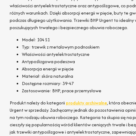
właściwości antyelektrostatyczne oraz antypoślizgowe, co pod
różnych warunkach. Dzięki absorpcji energii w pięcie, buty te 
podczas długiego użytkowania. Trzewiki BHP Urgent to idealny 
poszukujących trwałego i bezpiecznego obuwia roboczego.
Model: 104 S1
Typ: trzewik z metalowym podnoskiem
Właściwości antyelektrostatyczne
Antypoślizgowa podeszwa
Absorpcja energii w pięcie
Materiał: skóra naturalna
Dostępne rozmiary: 39-47
Zastosowanie: BHP, prace przemysłowe
Produkt należy do kategorii
produkty archiwalne
, która obecni
Urgent w sprzedaży. Zachęcamy jednak do pozostawienia opinii l
na tym rodzaju obuwia roboczego. Kategoria ta skupia się na p
cieszyły się popularnością wśród klientów ceniących trwałe i be
jak trzewiki antypoślizgowe i antyelektrostatyczne, zapewniaj