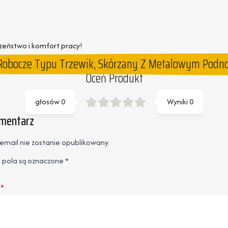
czeństwo i komfort pracy!
 Robocze Typu Trzewik, Skórzany Z Metalowym Podno
Oceń Produkt
głosów
0
Wyniki
0
omentarz
email nie zostanie opublikowany.
pola są oznaczone
*
*