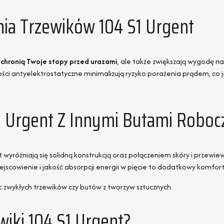
nia Trzewików 104 S1 Urgent
o
chronią Twoje stopy przed urazami
, ale także zwiększają wygodę na
ści antyelektrostatyczne minimalizują ryzyko porażenia prądem, co j
1 Urgent Z Innymi Butami Roboc
 wyróżniają się solidną konstrukcją oraz połączeniem skóry i przewie
scowienie i jakość absorpcji energii w pięcie to dodatkowy komfort
c zwykłych trzewików czy butów z tworzyw sztucznych.
wiki 104 S1 Urgent?