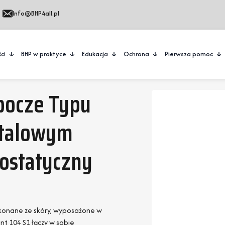
Info@BHP4all.pl
ci
BHP w praktyce
Edukacja
Ochrona
Pierwsza pomoc
obocze Typu
etalowym
ostatyczny
wykonane ze skóry, wyposażone w
 104 S1 łączy w sobie