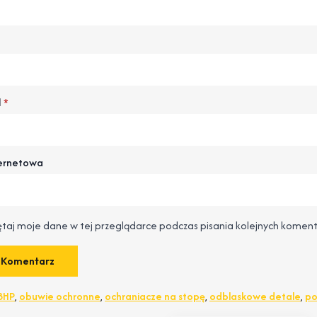
l
*
ternetowa
taj moje dane w tej przeglądarce podczas pisania kolejnych koment
BHP
,
obuwie ochronne
,
ochraniacze na stopę
,
odblaskowe detale
,
po