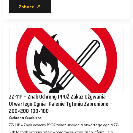
Zobacz
ZZ-11P – Znak Ochrony PPOŻ Zakaz Używania
Otwartego Ognia- Palenie Tytoniu Zabronione –
200×200-100×100
Ochrona Osobista
ZZ-11P – Znak ochrony PPOŻ zakaz używania otwartego ognia ZZ-
11P to znak ochrony przeciwpożarowej, który jasno informuje o