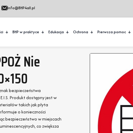
Info@BHP4all.pl
ci
BHP w praktyce
Edukacja
Ochrona
Pierwsza pomoc
PPOŻ Nie
0×150
i znak bezpieczeństwa
.S. Produkt dostępny jest w
eriałów takich jak płyta
nformuje o konieczności
jąc bezpieczeństwo w miejscach
luminescencyjnych, co zwiększa