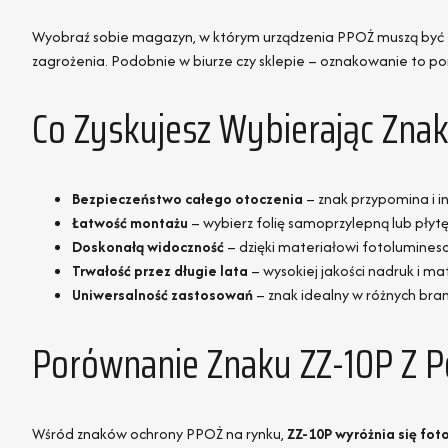
Wyobraź sobie magazyn, w którym urządzenia PPOŻ muszą być z
zagrożenia. Podobnie w biurze czy sklepie – oznakowanie to
Co Zyskujesz Wybierając Zna
Bezpieczeństwo całego otoczenia
– znak przypomina i 
Łatwość montażu
– wybierz folię samoprzylepną lub pł
Doskonałą widoczność
– dzięki materiałowi fotolumines
Trwałość przez długie lata
– wysokiej jakości nadruk i ma
Uniwersalność zastosowań
– znak idealny w różnych bra
Porównanie Znaku ZZ-10P Z 
Wśród znaków ochrony PPOŻ na rynku,
ZZ-10P wyróżnia się fo