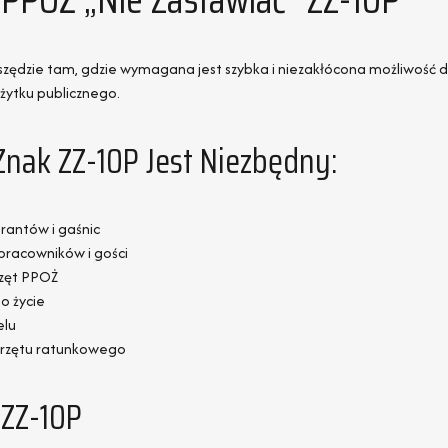
wszędzie tam, gdzie wymagana jest szybka i niezakłócona możliwość
żytku publicznego.
 Znak ZZ-10P Jest Niezbędny:
rantów i gaśnic
pracowników i gości
rzęt PPOŻ
o życie
elu
przętu ratunkowego
 ZZ-10P