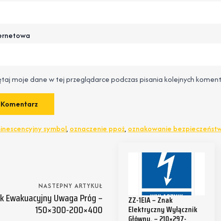
ternetowa
taj moje dane w tej przeglądarce podczas pisania kolejnych koment
inescencyjny symbol
,
oznaczenie ppoż
,
oznakowanie bezpieczeńst
NASTEPNY ARTYKUŁ
ak Ewakuacyjny Uwaga Próg –
ZZ-1EIA – Znak
150×300-200×400
Elektryczny Wyłącznik
Główny. – 210×297-