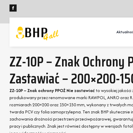
Aktualnoś
ZZ-10P – Znak Ochrony 
Zastawiać – 200×200-15
ZZ-10P – Znak ochrony PPOŻ Nie zastawiać
to wysokiej jakośc
produkowany przez renomowane marki RAWPOL, ANRO oraz R.E.I
rozmiarach 200×200 oraz 150×150 mm, wykonany z trwałych mat
twarda PCV czy folia samoprzylepna. Ten znak BHP skutecznie i
zachowania drożności przestrzeni przeciwpożarowej, gwarantu
pracy i publicznych. Znak jest również dostępny w wersjach foto