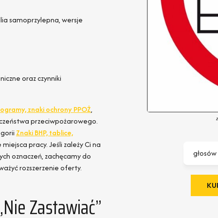
olia samoprzylepna, wersje
iczne oraz czynniki
iktogramy, znaki ochrony PPOŻ
,
pieczeństwa przeciwpożarowego.
gorii
Znaki BHP, tablice,
iejsca pracy. Jeśli zależy Ci na
głosów
nych oznaczeń, zachęcamy do
ażyć rozszerzenie oferty.
KUP
„Nie Zastawiać”