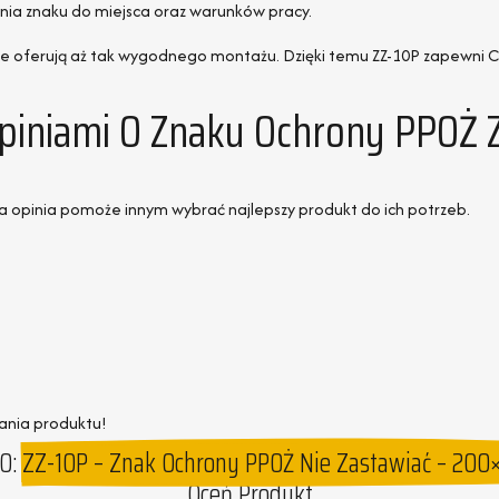
ania znaku do miejsca oraz warunków pracy.
b nie oferują aż tak wygodnego montażu. Dzięki temu ZZ-10P zapewni
Opiniami O Znaku Ochrony PPOŻ 
a opinia pomoże innym wybrać najlepszy produkt do ich potrzeb.
ania produktu!
O:
ZZ-10P – Znak Ochrony PPOŻ Nie Zastawiać – 20
Oceń Produkt