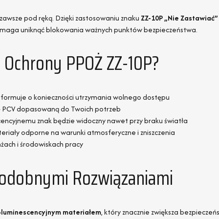
awsze pod ręką. Dzięki zastosowaniu znaku
ZZ-10P „Nie Zastawiać”
 pomaga uniknąć blokowania ważnych punktów bezpieczeństwa.
k Ochrony PPOŻ ZZ-10P?
informuje o konieczności utrzymania wolnego dostępu
ytę PCV dopasowaną do Twoich potrzeb
cencyjnemu znak będzie widoczny nawet przy braku światła
teriały odporne na warunki atmosferyczne i zniszczenia
nżach i środowiskach pracy
Podobnymi Rozwiązaniami
toluminescencyjnym materiałem
, który znacznie zwiększa bezpiecze