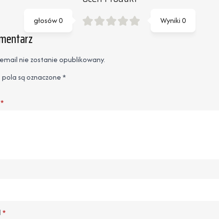
głosów
0
Wyniki
0
omentarz
email nie zostanie opublikowany.
pola są oznaczone
*
*
l
*