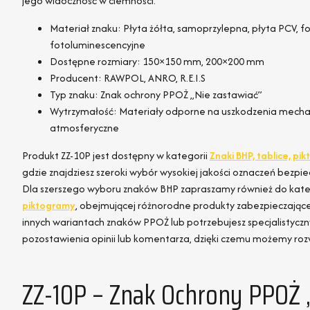
jego widoczność w ciemności.
Materiał znaku: Płyta żółta, samoprzylepna, płyta PCV, f
fotoluminescencyjne
Dostępne rozmiary: 150×150 mm, 200×200 mm
Producent: RAWPOL, ANRO, R.E.I.S
Typ znaku: Znak ochrony PPOŻ „Nie zastawiać”
Wytrzymałość: Materiały odporne na uszkodzenia mechan
atmosferyczne
Produkt ZZ-10P jest dostępny w kategorii
Znaki BHP, tablice, p
gdzie znajdziesz szeroki wybór wysokiej jakości oznaczeń bez
Dla szerszego wyboru znaków BHP zapraszamy również do kate
piktogramy
, obejmującej różnorodne produkty zabezpieczające m
innych wariantach znaków PPOŻ lub potrzebujesz specjalistycz
pozostawienia opinii lub komentarza, dzięki czemu możemy rozw
ZZ-10P – Znak Ochrony PPOŻ 