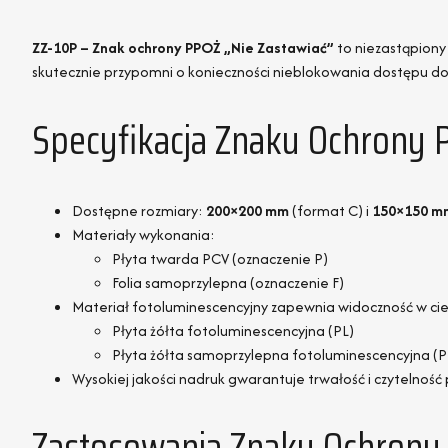
ZZ-10P – Znak ochrony PPOŻ „Nie Zastawiać”
to niezastąpiony
skutecznie przypomni o konieczności nieblokowania dostępu do
Specyfikacja Znaku Ochrony 
Dostępne rozmiary:
200×200 mm
(format C) i
150×150 m
Materiały wykonania:
Płyta twarda PCV (oznaczenie P)
Folia samoprzylepna (oznaczenie F)
Materiał fotoluminescencyjny zapewnia widoczność w ci
Płyta żółta fotoluminescencyjna (PL)
Płyta żółta samoprzylepna fotoluminescencyjna (P
Wysokiej jakości nadruk gwarantuje trwałość i czytelność 
Zastosowania Znaku Ochrony 