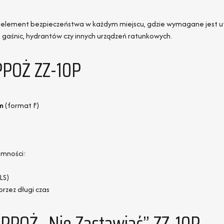
 element bezpieczeństwa w każdym miejscu, gdzie wymagane jest u
 gaśnic, hydrantów czy innych urządzeń ratunkowych.
PPOŻ ZZ-10P
m
(format F)
emności:
LS)
przez długi czas
PPOŻ „Nie Zastawiać” ZZ-10P