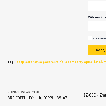
Witryna in
Zapamię
Tagi:
bezpieczeństwo pożarowe
,
folia samoprzylepna
,
fotolum
POPRZEDNI ARTYKUŁ
ZZ-63E – Zn
BRC-COPPI – Półbuty COPPI – 39-47