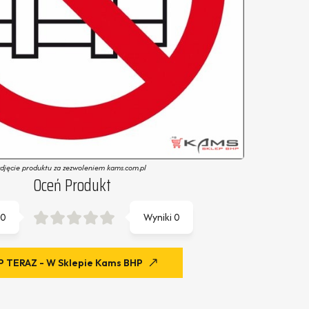
zdjęcie produktu za zezwoleniem kams.com.pl
Oceń Produkt
0
Wyniki
0
 TERAZ - W Sklepie Kams BHP