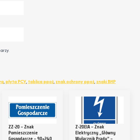
arzy.
wa
,
płyta PCV
,
tablica ppoż
,
znak ochrony ppoż
,
znaki BHP
ZZ-20 – Znak
Z-20EIA – Znak
Pomieszczenie
Elektryczny „Główny
Gospodarcze – 90×240
Wyłącznik Prądu” –