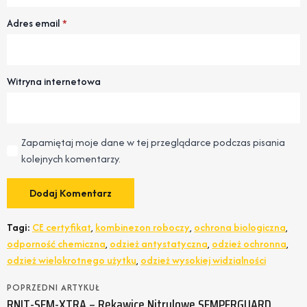
Adres email
*
Witryna internetowa
Zapamiętaj moje dane w tej przeglądarce podczas pisania
kolejnych komentarzy.
Tagi:
CE certyfikat
,
kombinezon roboczy
,
ochrona biologiczna
,
odporność chemiczna
,
odzież antystatyczna
,
odzież ochronna
,
odzież wielokrotnego użytku
,
odzież wysokiej widzialności
POPRZEDNI ARTYKUŁ
RNIT-SEM-XTRA – Rękawice Nitrylowe SEMPERGUARD