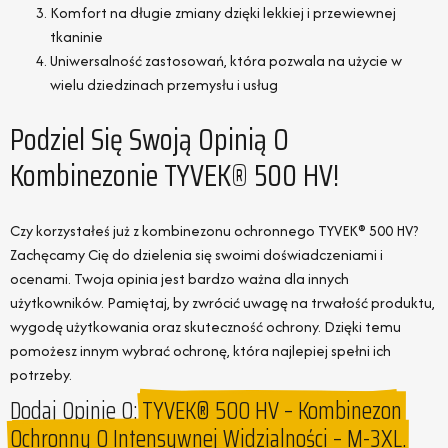
Komfort na długie zmiany dzięki lekkiej i przewiewnej
tkaninie
Uniwersalność zastosowań, która pozwala na użycie w
wielu dziedzinach przemysłu i usług
Podziel Się Swoją Opinią O
Kombinezonie TYVEK® 500 HV!
Czy korzystałeś już z kombinezonu ochronnego TYVEK® 500 HV?
Zachęcamy Cię do dzielenia się swoimi doświadczeniami i
ocenami. Twoja opinia jest bardzo ważna dla innych
użytkowników. Pamiętaj, by zwrócić uwagę na trwałość produktu,
wygodę użytkowania oraz skuteczność ochrony. Dzięki temu
pomożesz innym wybrać ochronę, która najlepiej spełni ich
potrzeby.
Dodaj Opinie O:
TYVEK® 500 HV – Kombinezon
Ochronny O Intensywnej Widzialności – M-3XL.