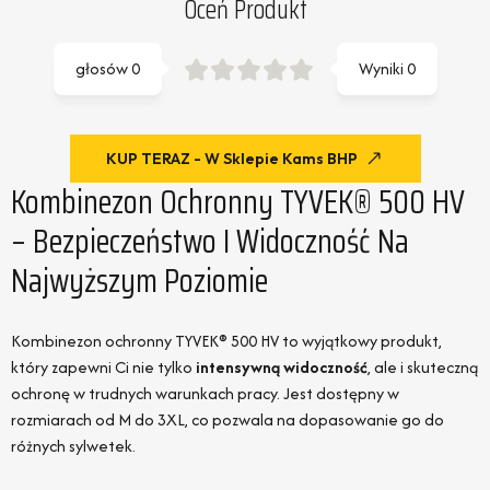
Oceń Produkt
głosów
0
Wyniki
0
KUP TERAZ - W Sklepie Kams BHP
Kombinezon Ochronny TYVEK® 500 HV
– Bezpieczeństwo I Widoczność Na
Najwyższym Poziomie
Kombinezon ochronny TYVEK® 500 HV to wyjątkowy produkt,
który zapewni Ci nie tylko
intensywną widoczność
, ale i skuteczną
ochronę w trudnych warunkach pracy. Jest dostępny w
rozmiarach od M do 3XL, co pozwala na dopasowanie go do
różnych sylwetek.