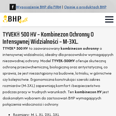
Wyposażenie BHP dla FIRM
|
Opinie o produktach BHP
TYVEK® 500 HV – Kombinezon Ochronny O
Intensywnej Widzialności – M-3XL.
TYVEK® 500 HV
to zaawansowany
kombinezon ochronny
o
intensywnej widzialności, idealny dla pracowników wymagających
niezawodnej ochrony. Model
TYVEK-500HV
oferuje skuteczną
ochronę przeciwchemiczną, biologiczną oraz antystatyczną, co
sprawia, że jest niezastąpiony na budowie, lotnisku, w górnictwie
czy kolejnictwie. Ergonomiczna konstrukcja i szeroki zakres
rozmiarów (M-3XL) zapewniają komfort i bezpieczeństwo
podczas pracy w trudnych warunkach. Ten
kombinezon HV
jest
doskonałym wyborem do zastosowań BHP wymagających
połączenia widoczności i ochrony.
Rozmiary: M, L, XL, 2XL, 3XL