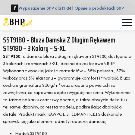
Wyposażenie BHP dla FIRM
|
Opinie o produktach BHP
SST9180 – Bluza Damska Z Długim Rękawem
ST9180 – 3 Kolory – S-XL
SST9180
to damska bluza z długim rękawem ST9180, dostępna w
3 kolorach i rozmiarach S-XL, idealna do zastosowań BHP.
Wykonana z wysokiej jakości materiałów – 58% poliestru, 37%
wiskozy oraz 5% elastanu – gwarantuje komfort i trwałość. Bluza
cechuje gramatura 210 g/m² oraz drapana powierzchnia
zewnętrzna, co zapewnia ciepło i wygodę noszenia. Wykończenie
to taśma na karku oraz szwy boczne, a także obszycie dekoltu z
tej samej dzianiny, co reszta modelu, podkreślając dbałość o
detale. Produkt marki RAWPOL, STEDMAN i R.E.I.S doskonale
sprawdzi się jako element odzieży roboczej damskiej.
Model: SST9180