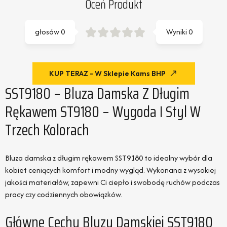
Oceń Produkt
głosów
0
Wyniki
0
KUP TERAZ - W Sklepie Kams BHP
SST9180 – Bluza Damska Z Długim
Rękawem ST9180 – Wygoda I Styl W
Trzech Kolorach
Bluza damska z długim rękawem SST9180 to idealny wybór dla
kobiet ceniących komfort i modny wygląd. Wykonana z wysokiej
jakości materiałów, zapewni Ci ciepło i swobodę ruchów podczas
pracy czy codziennych obowiązków.
Główne Cechy Bluzy Damskiej SST9180