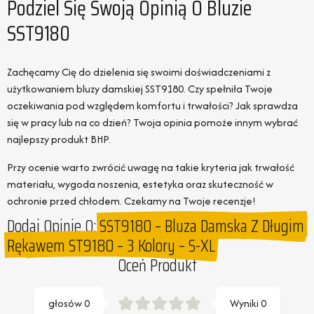
Podziel Się Swoją Opinią O Bluzie
SST9180
Zachęcamy Cię do dzielenia się swoimi doświadczeniami z
użytkowaniem bluzy damskiej SST9180. Czy spełniła Twoje
oczekiwania pod względem komfortu i trwałości? Jak sprawdza
się w pracy lub na co dzień? Twoja opinia pomoże innym wybrać
najlepszy produkt BHP.
Przy ocenie warto zwrócić uwagę na takie kryteria jak trwałość
materiału, wygoda noszenia, estetyka oraz skuteczność w
ochronie przed chłodem. Czekamy na Twoje recenzje!
Dodaj Opinie O:
SST9180 – Bluza Damska Z Długim
Rękawem ST9180 – 3 Kolory – S-XL
Oceń Produkt
głosów
0
Wyniki
0