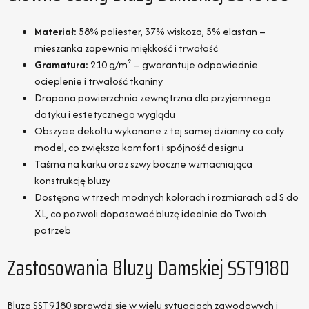
Materiał:
58% poliester, 37% wiskoza, 5% elastan –
mieszanka zapewnia miękkość i trwałość
Gramatura:
210 g/m² – gwarantuje odpowiednie
ocieplenie i trwałość tkaniny
Drapana powierzchnia zewnętrzna dla przyjemnego
dotyku i estetycznego wyglądu
Obszycie dekoltu wykonane z tej samej dzianiny co cały
model, co zwiększa komfort i spójność designu
Taśma na karku oraz szwy boczne wzmacniająca
konstrukcję bluzy
Dostępna w trzech modnych kolorach i rozmiarach od S do
XL, co pozwoli dopasować bluzę idealnie do Twoich
potrzeb
Zastosowania Bluzy Damskiej SST9180
Bluza SST9180 sprawdzi się w wielu sytuacjach zawodowych i