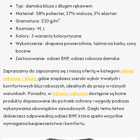
Typ: damska bluza z długim rękawem
Materiał: 58% poliester, 37% wiskoza, 5% elastan
Gramatura: 210 g/m²
Rozmiary: M, L
Kolory: 3 warianty kolorystyczne
Wykończenie: drapana powierzchnia, taśma na karku, szwy
boczne
Zastosowanie: odzież BHP, odzież robocza damska
Zapraszamy do zapoznania się z naszą ofertą w kategorii
odzież
robocza – bluzy
, gdzie znajdziesz szeroki wybór trwałych i
komfortowych bluz roboczych, idealnych do pracy w różnych
warunkach. Ponadto, w
odzieży roboczej
dostępne są liczne
produkty dopasowane do potrzeb ochrony i wygody podczas
wykonywania obowiązków zawodowych. Dzięki temu łatwo
dobierzesz odpowiednią odzież BHP, która spełni wszystkie
wymagania bezpieczeństwa i komfortu.