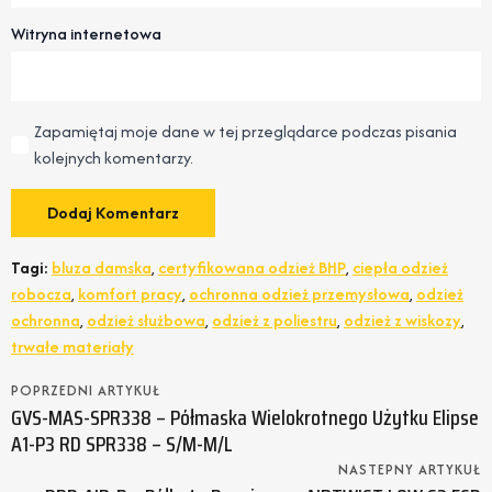
Witryna internetowa
Zapamiętaj moje dane w tej przeglądarce podczas pisania
kolejnych komentarzy.
Tagi:
bluza damska
,
certyfikowana odzież BHP
,
ciepła odzież
robocza
,
komfort pracy
,
ochronna odzież przemysłowa
,
odzież
ochronna
,
odzież służbowa
,
odzież z poliestru
,
odzież z wiskozy
,
trwałe materiały
POPRZEDNI ARTYKUŁ
GVS-MAS-SPR338 – Półmaska Wielokrotnego Użytku Elipse
A1-P3 RD SPR338 – S/M-M/L
NASTEPNY ARTYKUŁ