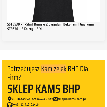
SST9530 – T-Shirt Damski Z Okrągłym Dekoltem I Guzikami
ST9530 – 2 Kolory – S-XL
Potrzebujesz
BHP Dla
Kamizelek
Firm?
SKLEP KAMS BHP
ul. Pilotów 33, Kraków, 31-462
sklep@kams.com.pl
(+48) 12 412-02-16