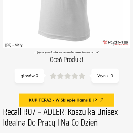
zdjęcie produktu za zezwoleniem kams.com.pl
Oceń Produkt
głosów
0
Wyniki
0
KUP TERAZ - W Sklepie Kams BHP
Recall R07 – ADLER: Koszulka Unisex
Idealna Do Pracy I Na Co Dzień