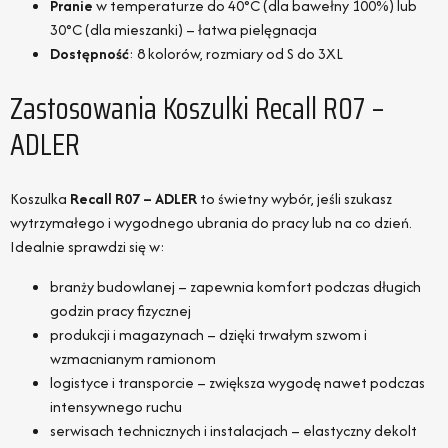
Pranie
w temperaturze do 40°C (dla bawełny 100%) lub
30°C (dla mieszanki) – łatwa pielęgnacja
Dostępność
: 8 kolorów, rozmiary od S do 3XL
Zastosowania Koszulki Recall R07 –
ADLER
Koszulka
Recall R07 – ADLER
to świetny wybór, jeśli szukasz
wytrzymałego i wygodnego ubrania do pracy lub na co dzień.
Idealnie sprawdzi się w:
branży budowlanej – zapewnia komfort podczas długich
godzin pracy fizycznej
produkcji i magazynach – dzięki trwałym szwom i
wzmacnianym ramionom
logistyce i transporcie – zwiększa wygodę nawet podczas
intensywnego ruchu
serwisach technicznych i instalacjach – elastyczny dekolt