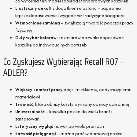
co wyróżnia ten model spośród standardowych koszulek
Elastyczny dekolt
z dodatkiem elastanu – zapewnia
lepsze dopasowanie i wygodę niż tradycyjne ściągacze
Wzmocnione ramiona
– zwiększają trwałość podczas pracy
fizycznej
Duży wybór kolorów
i rozmiarów pozwala dopasować
koszulkę do indywidualnych potrzeb
Co Zyskujesz Wybierając Recall R07 –
ADLER?
Większy komfort pracy
dzięki miękkiemu, oddychającemu
materiałowi
Trwałość
, która obniży koszty wymiany odzieży ochronnej
Uniwersalność
– koszulka pasuje do wielu branż i
zastosowań
Estetyczny wygląd
nawet po wielu praniach
Łatwość pielęgnacji
– można prać w domowej pralce