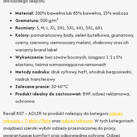
dla każdego zespołu.
Materiał:
100% bawełna lub 85% bawełna, 15% wiskoza
Gramatura:
200 g/m²
Rozmiary:
S, M, L, XL, 2XL, 3XL, 4XL, 5XL, 6XL
Kolory:
pomarańczowy, biały, zieleń butelkowa, granatowy,
czarny, czerwony, ciemnoszary melanż, chabrowy oraz ich
warianty brand label
Wykończenie:
bez szwów bocznych, ściągacz 1:1 z 5%
elastanu, taśma wzmacniająca na ramionach
Metody nadruku:
druk cyfrowy, haft, sitodruk bezpośredni,
nadruk transferowy
Zalecane pranie:
30-40 °C
Produkt idealny do zastosowań:
BHP, odzież reklamowa,
ochronna
Recall R07 – ADLER to produkt należący do kategorii
odzież
robocza – T-shirt / Polo
oraz
odzież robocza
. W tych kategoriach
znajdziesz szeroki wybór odzieży przeznaczonej do pracy,
gwarantującej komfort oraz odpowiednią ochronę. Odzież