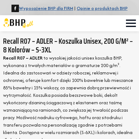
Wyposażenie BHP dla FIRM
|
Opinie o produktach BHP
Recall R07 – ADLER – Koszulka Unisex, 200 G/m² –
8 Kolorów – S-3XL
Recall R07 – ADLER
to wysokiej jakości unisex koszulka BHP,
wykonana z trwałych materiałów o gramaturze 200 g/m².
Idealna do zastosowań w odzieży roboczej, reklamowej i
ochronnej, oferuje komfort dzięki 100% bawełnie lub mieszance
85% bawełny i 15% wiskozy, co zapewnia dobrą przewiewność i
wytrzymałość. Koszulka posiada bezszwowe boki, dekolt
wykończony dzianiną ściągaczową z elastanem oraz taśmę
wzmacniającą na ramionach, co zwiększa jej trwałość podczas
pracy. Możliwość nadruku cyfrowego, haftu oraz sitodruku i
transferu pozwala na personalizację zgodnie z potrzebami
klienta. Dostępna w wielu rozmiarach (S-6XL) i kolorach, idealna