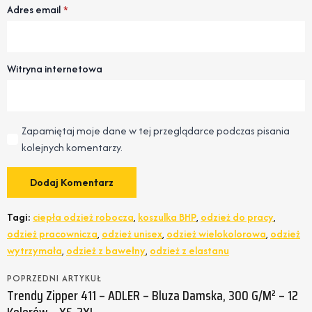
Adres email
*
Witryna internetowa
Zapamiętaj moje dane w tej przeglądarce podczas pisania
kolejnych komentarzy.
Tagi:
ciepła odzież robocza
,
koszulka BHP
,
odzież do pracy
,
odzież pracownicza
,
odzież unisex
,
odzież wielokolorowa
,
odzież
wytrzymała
,
odzież z bawełny
,
odzież z elastanu
POPRZEDNI ARTYKUŁ
Trendy Zipper 411 – ADLER – Bluza Damska, 300 G/m² – 12
Kolorów – XS-2XL