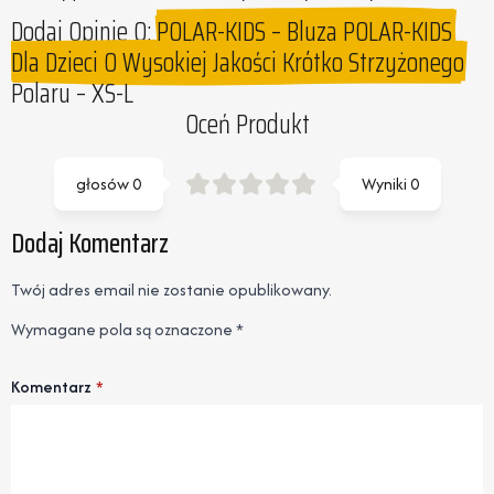
Dodaj Opinie O:
POLAR-KIDS – Bluza POLAR-KIDS
Dla Dzieci O Wysokiej Jakości Krótko Strzyżonego
Polaru – XS-L
Oceń Produkt
głosów
0
Wyniki
0
Dodaj Komentarz
Twój adres email nie zostanie opublikowany.
Wymagane pola są oznaczone
*
Komentarz
*