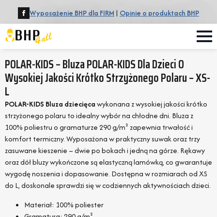
Wyposażenie BHP dla FIRM
|
Opinie o produktach BHP
POLAR-KIDS – Bluza POLAR-KIDS Dla Dzieci O
Wysokiej Jakości Krótko Strzyżonego Polaru – XS-
L
POLAR-KIDS Bluza dziecięca
wykonana z wysokiej jakości krótko
strzyżonego polaru to idealny wybór na chłodne dni. Bluza z
100% poliestru o gramaturze 290 g/m² zapewnia trwałość i
komfort termiczny. Wyposażona w praktyczny suwak oraz trzy
zasuwane kieszenie – dwie po bokach i jedną na górze. Rękawy
oraz dół bluzy wykończone są elastyczną lamówką, co gwarantuje
wygodę noszenia i dopasowanie. Dostępna w rozmiarach od XS
do L, doskonale sprawdzi się w codziennych aktywnościach dzieci.
Materiał: 100% poliester
Gramatura: 290 g/m²