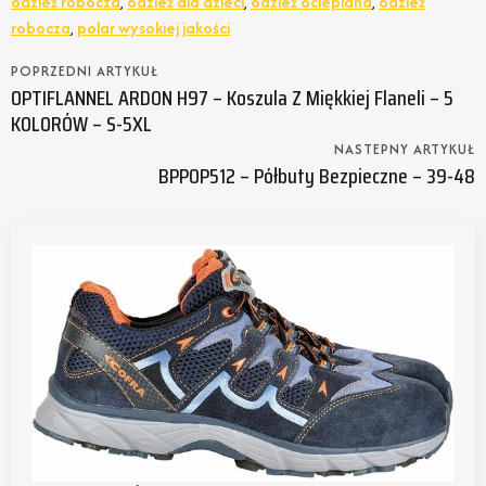
odzież robocza
,
odzież dla dzieci
,
odzież ocieplana
,
odzież
robocza
,
polar wysokiej jakości
POPRZEDNI ARTYKUŁ
OPTIFLANNEL ARDON H97 – Koszula Z Miękkiej Flaneli – 5
KOLORÓW – S-5XL
NASTEPNY ARTYKUŁ
BPPOP512 – Półbuty Bezpieczne – 39-48