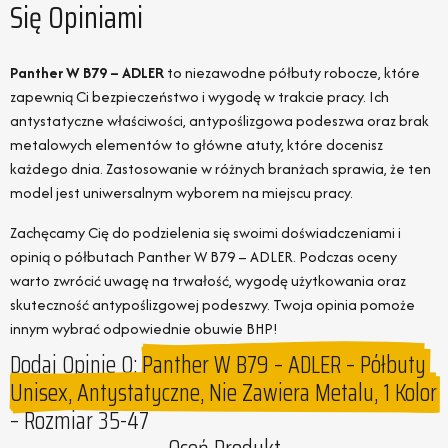
Się Opiniami
Panther W B79 – ADLER
to niezawodne półbuty robocze, które
zapewnią Ci bezpieczeństwo i wygodę w trakcie pracy. Ich
antystatyczne właściwości, antypoślizgowa podeszwa oraz brak
metalowych elementów to główne atuty, które docenisz
każdego dnia. Zastosowanie w różnych branżach sprawia, że ten
model jest uniwersalnym wyborem na miejscu pracy.
Zachęcamy Cię do podzielenia się swoimi doświadczeniami i
opinią o półbutach Panther W B79 – ADLER. Podczas oceny
warto zwrócić uwagę na trwałość, wygodę użytkowania oraz
skuteczność antypoślizgowej podeszwy. Twoja opinia pomoże
innym wybrać odpowiednie obuwie BHP!
Dodaj Opinie O:
Panther W B79 – ADLER – Półbuty
Unisex, Antystatyczne, Nie Zawiera Metalu, 1 Kolor
– Rozmiar 35-47