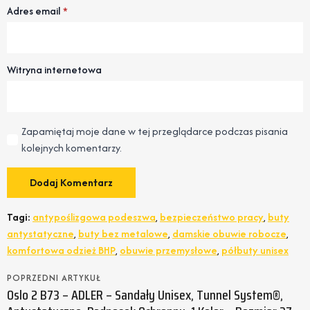
Adres email
*
Witryna internetowa
Zapamiętaj moje dane w tej przeglądarce podczas pisania
kolejnych komentarzy.
Tagi:
antypoślizgowa podeszwa
,
bezpieczeństwo pracy
,
buty
antystatyczne
,
buty bez metalowe
,
damskie obuwie robocze
,
komfortowa odzież BHP
,
obuwie przemysłowe
,
półbuty unisex
POPRZEDNI ARTYKUŁ
Oslo 2 B73 – ADLER – Sandały Unisex, Tunnel System®,