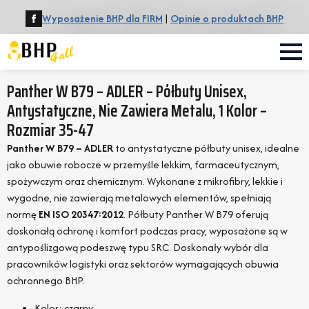
Wyposażenie BHP dla FIRM
|
Opinie o produktach BHP
Panther W B79 – ADLER – Półbuty Unisex,
Antystatyczne, Nie Zawiera Metalu, 1 Kolor –
Rozmiar 35-47
Panther W B79 – ADLER
to antystatyczne półbuty unisex, idealne
jako obuwie robocze w przemyśle lekkim, farmaceutycznym,
spożywczym oraz chemicznym. Wykonane z mikrofibry, lekkie i
wygodne, nie zawierają metalowych elementów, spełniają
normę
EN ISO 20347:2012
. Półbuty Panther W B79 oferują
doskonałą ochronę i komfort podczas pracy, wyposażone są w
antypoślizgową podeszwę typu SRC. Doskonały wybór dla
pracowników logistyki oraz sektorów wymagających obuwia
ochronnego BHP.
Kolor: czarny