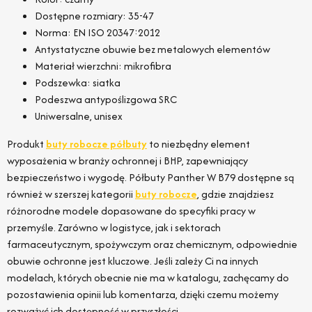
Dostępne rozmiary: 35-47
Norma: EN ISO 20347:2012
Antystatyczne obuwie bez metalowych elementów
Materiał wierzchni: mikrofibra
Podszewka: siatka
Podeszwa antypoślizgowa SRC
Uniwersalne, unisex
Produkt
buty robocze półbuty
to niezbędny element
wyposażenia w branży ochronnej i BHP, zapewniający
bezpieczeństwo i wygodę. Półbuty Panther W B79 dostępne są
również w szerszej kategorii
buty robocze
, gdzie znajdziesz
różnorodne modele dopasowane do specyfiki pracy w
przemyśle. Zarówno w logistyce, jak i sektorach
farmaceutycznym, spożywczym oraz chemicznym, odpowiednie
obuwie ochronne jest kluczowe. Jeśli zależy Ci na innych
modelach, których obecnie nie ma w katalogu, zachęcamy do
pozostawienia opinii lub komentarza, dzięki czemu możemy
rozważyć ich dostępność w przyszłości.