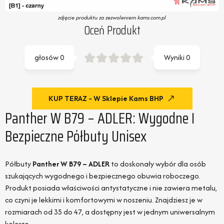
zdjęcie produktu za zezwoleniem kams.com.pl
Oceń Produkt
głosów
0
Wyniki
0
KUP TERAZ - W Sklepie Kams BHP
Panther W B79 – ADLER: Wygodne I
Bezpieczne Półbuty Unisex
Półbuty
Panther W B79 – ADLER
to doskonały wybór dla osób
szukających wygodnego i bezpiecznego obuwia roboczego.
Produkt posiada właściwości antystatyczne i nie zawiera metalu,
co czyni je lekkimi i komfortowymi w noszeniu. Znajdziesz je w
rozmiarach od 35 do 47, a dostępny jest w jednym uniwersalnym
kolorze.