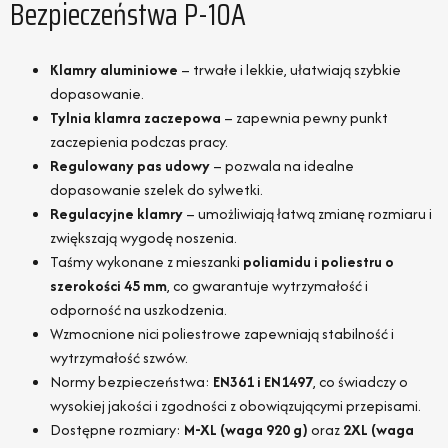
Bezpieczeństwa P-10A
Klamry aluminiowe
– trwałe i lekkie, ułatwiają szybkie
dopasowanie.
Tylnia klamra zaczepowa
– zapewnia pewny punkt
zaczepienia podczas pracy.
Regulowany pas udowy
– pozwala na idealne
dopasowanie szelek do sylwetki.
Regulacyjne klamry
– umożliwiają łatwą zmianę rozmiaru i
zwiększają wygodę noszenia.
Taśmy wykonane z mieszanki
poliamidu i poliestru o
szerokości 45 mm
, co gwarantuje wytrzymałość i
odporność na uszkodzenia.
Wzmocnione nici poliestrowe zapewniają stabilność i
wytrzymałość szwów.
Normy bezpieczeństwa:
EN361 i EN1497
, co świadczy o
wysokiej jakości i zgodności z obowiązującymi przepisami.
Dostępne rozmiary:
M-XL (waga 920 g)
oraz
2XL (waga