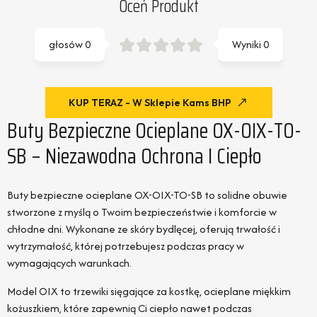
Oceń Produkt
głosów
0
Wyniki
0
KUP TERAZ - W Sklepie Kams BHP
Buty Bezpieczne Ocieplane OX-OIX-TO-
SB – Niezawodna Ochrona I Ciepło
Buty bezpieczne ocieplane OX-OIX-TO-SB to solidne obuwie
stworzone z myślą o Twoim bezpieczeństwie i komforcie w
chłodne dni. Wykonane ze skóry bydlęcej, oferują trwałość i
wytrzymałość, której potrzebujesz podczas pracy w
wymagających warunkach.
Model OIX to trzewiki sięgające za kostkę, ocieplane miękkim
kożuszkiem, które zapewnią Ci ciepło nawet podczas