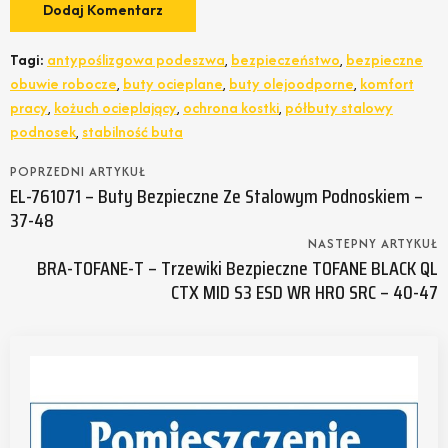
Tagi:
antypoślizgowa podeszwa
,
bezpieczeństwo
,
bezpieczne
obuwie robocze
,
buty ocieplane
,
buty olejoodporne
,
komfort
pracy
,
kożuch ocieplający
,
ochrona kostki
,
półbuty stalowy
podnosek
,
stabilność buta
POPRZEDNI ARTYKUŁ
EL-761071 – Buty Bezpieczne Ze Stalowym Podnoskiem –
37-48
NASTEPNY ARTYKUŁ
BRA-TOFANE-T – Trzewiki Bezpieczne TOFANE BLACK QL
CTX MID S3 ESD WR HRO SRC – 40-47