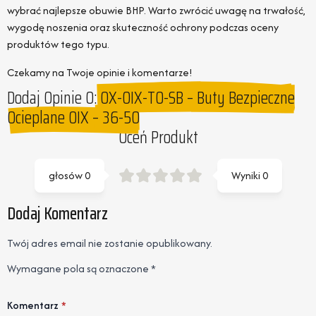
wybrać najlepsze obuwie BHP. Warto zwrócić uwagę na trwałość,
wygodę noszenia oraz skuteczność ochrony podczas oceny
produktów tego typu.
Czekamy na Twoje opinie i komentarze!
Dodaj Opinie O:
OX-OIX-TO-SB – Buty Bezpieczne
Ocieplane OIX – 36-50
Oceń Produkt
głosów
0
Wyniki
0
Dodaj Komentarz
Twój adres email nie zostanie opublikowany.
Wymagane pola są oznaczone
*
Komentarz
*