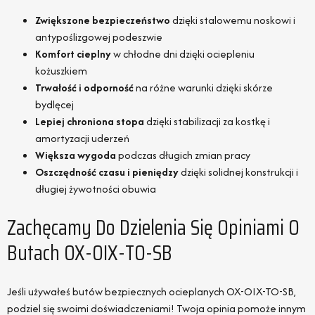
Zwiększone bezpieczeństwo
dzięki stalowemu noskowi i
antypoślizgowej podeszwie
Komfort cieplny
w chłodne dni dzięki ociepleniu
kożuszkiem
Trwałość i odporność
na różne warunki dzięki skórze
bydlęcej
Lepiej chroniona stopa
dzięki stabilizacji za kostkę i
amortyzacji uderzeń
Większa wygoda
podczas długich zmian pracy
Oszczędność czasu i pieniędzy
dzięki solidnej konstrukcji i
długiej żywotności obuwia
Zachęcamy Do Dzielenia Się Opiniami O
Butach OX-OIX-TO-SB
Jeśli używałeś butów bezpiecznych ocieplanych OX-OIX-TO-SB,
podziel się swoimi doświadczeniami! Twoja opinia pomoże innym