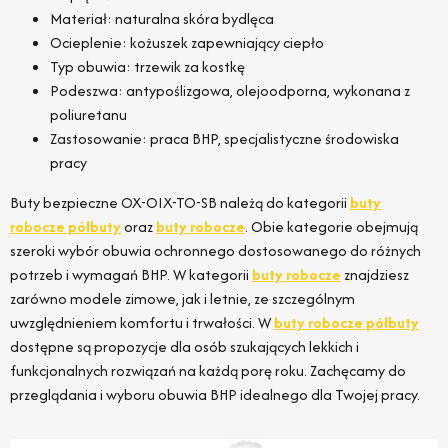
Materiał: naturalna skóra bydlęca
Ocieplenie: kożuszek zapewniający ciepło
Typ obuwia: trzewik za kostkę
Podeszwa: antypoślizgowa, olejoodporna, wykonana z
poliuretanu
Zastosowanie: praca BHP, specjalistyczne środowiska
pracy
Buty bezpieczne OX-OIX-TO-SB należą do kategorii
buty
robocze półbuty
oraz
buty robocze
. Obie kategorie obejmują
szeroki wybór obuwia ochronnego dostosowanego do różnych
potrzeb i wymagań BHP. W kategorii
buty robocze
znajdziesz
zarówno modele zimowe, jak i letnie, ze szczególnym
uwzględnieniem komfortu i trwałości. W
buty robocze półbuty
dostępne są propozycje dla osób szukających lekkich i
funkcjonalnych rozwiązań na każdą porę roku. Zachęcamy do
przeglądania i wyboru obuwia BHP idealnego dla Twojej pracy.