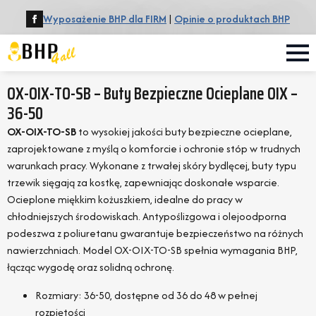
Wyposażenie BHP dla FIRM
|
Opinie o produktach BHP
OX-OIX-TO-SB – Buty Bezpieczne Ocieplane OIX –
36-50
OX-OIX-TO-SB
to wysokiej jakości buty bezpieczne ocieplane,
zaprojektowane z myślą o komforcie i ochronie stóp w trudnych
warunkach pracy. Wykonane z trwałej skóry bydlęcej, buty typu
trzewik sięgają za kostkę, zapewniając doskonałe wsparcie.
Ocieplone miękkim kożuszkiem, idealne do pracy w
chłodniejszych środowiskach. Antypoślizgowa i olejoodporna
podeszwa z poliuretanu gwarantuje bezpieczeństwo na różnych
nawierzchniach. Model OX-OIX-TO-SB spełnia wymagania BHP,
łącząc wygodę oraz solidną ochronę.
Rozmiary: 36-50, dostępne od 36 do 48 w pełnej
rozpiętości