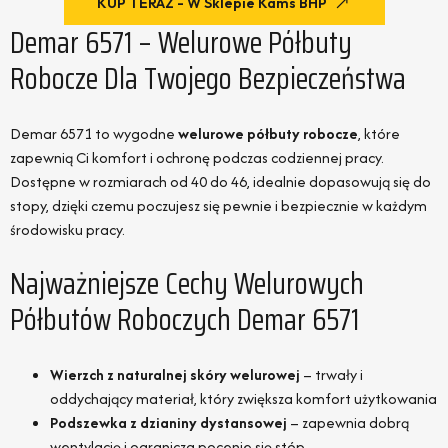
KUP TERAZ - W Sklepie Kams BHP
Demar 6571 – Welurowe Półbuty
Robocze Dla Twojego Bezpieczeństwa
Demar 6571 to wygodne
welurowe półbuty robocze
, które
zapewnią Ci komfort i ochronę podczas codziennej pracy.
Dostępne w rozmiarach od 40 do 46, idealnie dopasowują się do
stopy, dzięki czemu poczujesz się pewnie i bezpiecznie w każdym
środowisku pracy.
Najważniejsze Cechy Welurowych
Półbutów Roboczych Demar 6571
Wierzch z naturalnej skóry welurowej
– trwały i
oddychający materiał, który zwiększa komfort użytkowania
Podszewka z dzianiny dystansowej
– zapewnia dobrą
wentylację i ogranicza pocenie się stóp