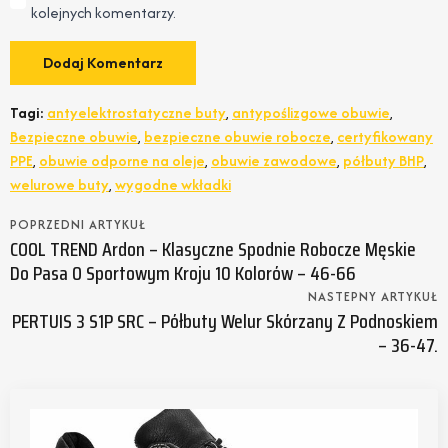
kolejnych komentarzy.
Tagi:
antyelektrostatyczne buty
,
antypoślizgowe obuwie
,
Bezpieczne obuwie
,
bezpieczne obuwie robocze
,
certyfikowany
PPE
,
obuwie odporne na oleje
,
obuwie zawodowe
,
półbuty BHP
,
welurowe buty
,
wygodne wkładki
POPRZEDNI ARTYKUŁ
COOL TREND Ardon – Klasyczne Spodnie Robocze Męskie
Do Pasa O Sportowym Kroju 10 Kolorów – 46-66
NASTEPNY ARTYKUŁ
PERTUIS 3 S1P SRC – Półbuty Welur Skórzany Z Podnoskiem
– 36-47.