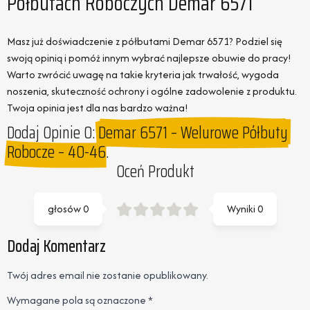
Półbutach Roboczych Demar 6571
Masz już doświadczenie z półbutami Demar 6571? Podziel się
swoją opinią i pomóż innym wybrać najlepsze obuwie do pracy!
Warto zwrócić uwagę na takie kryteria jak trwałość, wygoda
noszenia, skuteczność ochrony i ogólne zadowolenie z produktu.
Twoja opinia jest dla nas bardzo ważna!
Dodaj Opinie O:
Demar 6571 – Welurowe Półbuty
Robocze – 40-46.
Oceń Produkt
głosów
0
Wyniki
0
Dodaj Komentarz
Twój adres email nie zostanie opublikowany.
Wymagane pola są oznaczone
*