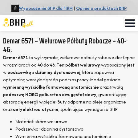
Wyposażenie BHP dla FIRM
|
Opinie o produktach BHP
Demar 6571 – Welurowe Półbuty Robocze – 40-
46.
Demar 6571
to wytrzymałe, welurowe półbuty robocze dostępne
w rozmiarach od 40 do 46. Ten
półbut welurowy
wyposażony jest
w
podszewkę z dzianiny dystansowej
, która zapewnia
optymalną wentylację stóp podczas pracy. Model posiada
wymienną wyściółkę formowaną anatomicznie
oraz trwałą
podeszwę NOBO poliuretan dwugęstościowy
, gwarantującą
absorpcję energii w pięcie. Buty odporne na oleje organiczne
oraz
antyelektrostatyczne
, spełniające wymagania BHP.
Materiał: skóra welurowa
Podszewka: dzianina dystansowa
Wymienna wyściółka formowana anatomicznie