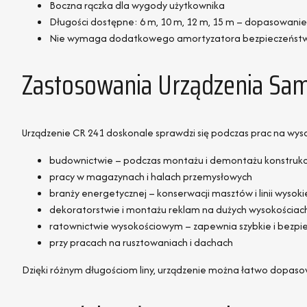
Boczna rączka dla wygody użytkownika
Długości dostępne: 6 m, 10 m, 12 m, 15 m – dopasowani
Nie wymaga dodatkowego amortyzatora bezpieczeńst
Zastosowania Urządzenia S
Urządzenie CR 241 doskonale sprawdzi się podczas prac na wyso
budownictwie – podczas montażu i demontażu konstrukcj
pracy w magazynach i halach przemysłowych
branży energetycznej – konserwacji masztów i linii wysok
dekoratorstwie i montażu reklam na dużych wysokościac
ratownictwie wysokościowym – zapewnia szybkie i bezpi
przy pracach na rusztowaniach i dachach
Dzięki różnym długościom liny, urządzenie można łatwo dopasow