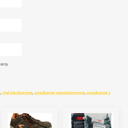
arzy.
a
,
stal nierdzewna
,
urządzenie samohamowne
,
urządzenie z