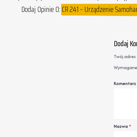
Dodaj Opinie O:
CR 241 – Urządzenie Samoha
Dodaj K
Twój adres 
Wymagane 
Komentarz
Nazwa
*