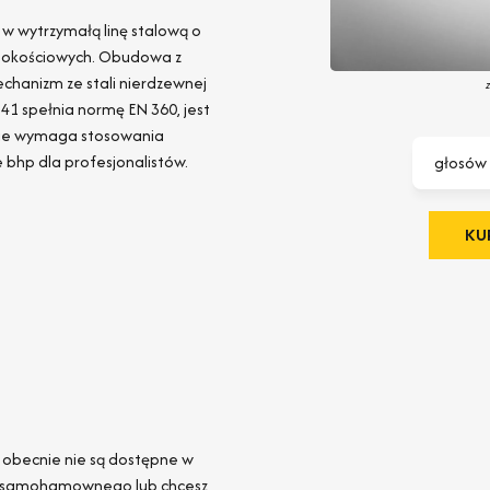
wytrzymałą linę stalową o
sokościowych. Obudowa z
echanizm ze stali nierdzewnej
1 spełnia normę EN 360, jest
nie wymaga stosowania
bhp dla profesjonalistów.
głosów
KUP
e obecnie nie są dostępne w
nia samohamownego lub chcesz