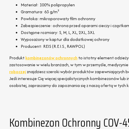
Materiał: 100% polipropylen
Gramatura: 63 g/m²
Powłoka: mikroporowaty film ochronny
Zabezpieczenie: ochrona przed oparami cieczy i cząstkam
Dostępne rozmiary: S, M, L, XL, 2XL, 3XL
Wyposażony w kaptur dla dodatkowej ochrony
Producent: REIS (R.E.I.S., RAWPOL)
Produkt
kombinezonów ochronnych
to istotny element odzieży 
zastosowanie w wielu branżach, w tym w przemyśle, medycynie 
roboczej
znajdziesz szeroki wybór produktów zapewniających b
Jeśli interesuje Cię więcej specjalistycznych kombinezonów lub
osobistej, zapraszamy do zapoznania się z naszą ofertą w tych 
Kombinezon Ochronny COV-456