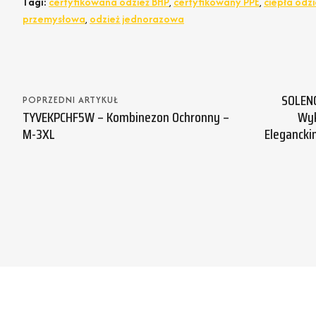
Tagi:
certyfikowana odzież BHP
,
certyfikowany PPE
,
ciepła odz
przemysłowa
,
odzież jednorazowa
SOLENO
POPRZEDNI ARTYKUŁ
TYVEKPCHF5W – Kombinezon Ochronny –
Wyk
M-3XL
Elegancki