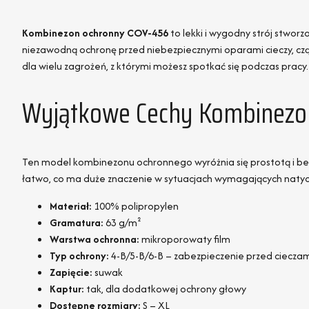
Kombinezon ochronny COV-456
to lekki i wygodny strój stwo
niezawodną ochronę przed niebezpiecznymi oparami cieczy, cząs
dla wielu zagrożeń, z którymi możesz spotkać się podczas pracy.
Wyjątkowe Cechy Kombinezo
Ten model kombinezonu ochronnego wyróżnia się prostotą i bezp
łatwo, co ma duże znaczenie w sytuacjach wymagających naty
Materiał:
100% polipropylen
Gramatura:
63 g/m²
Warstwa ochronna:
mikroporowaty film
Typ ochrony:
4-B/5-B/6-B – zabezpieczenie przed cieczami
Zapięcie:
suwak
Kaptur:
tak, dla dodatkowej ochrony głowy
Dostępne rozmiary:
S – XL