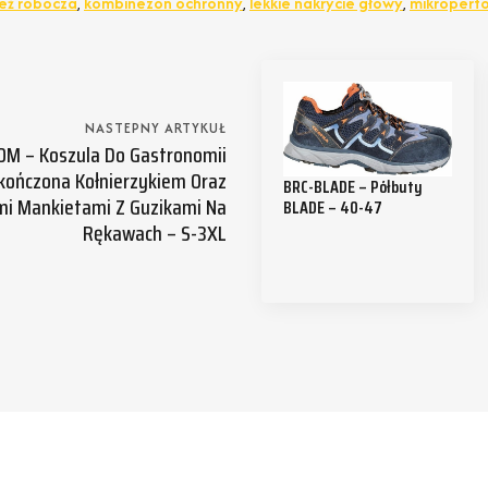
ież robocza
,
kombinezon ochronny
,
lekkie nakrycie głowy
,
mikroperf
NASTEPNY ARTYKUŁ
M – Koszula Do Gastronomii
ończona Kołnierzykiem Oraz
BRC-BLADE – Półbuty
mi Mankietami Z Guzikami Na
BLADE – 40-47
Rękawach – S-3XL