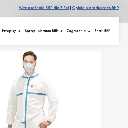
Wyposażenie BHP dla FIRM
|
Opinie o produktach BHP
Przepisy
Sprzęt i ubrania BHP
Zagrożenia
Znaki BHP