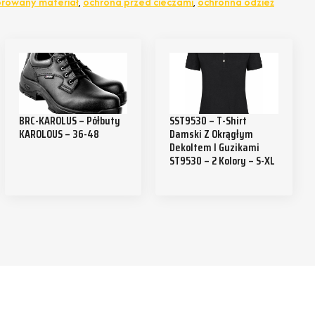
orowany materiał
,
ochrona przed cieczami
,
ochronna odzież
BRC-KAROLUS – Półbuty
SST9530 – T-Shirt
KAROLOUS – 36-48
Damski Z Okrągłym
Dekoltem I Guzikami
ST9530 – 2 Kolory – S-XL