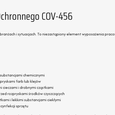
Ochronnego COV-456
ranżach i sytuacjach. To niezastąpiony element wyposażenia pracow
i substancjami chemicznymi
pryskami farb lub klejów
i cieczami i drobnymi cząstkami
rzed rozpryskami środków czyszczących
tkami i lekkimi substancjami ciekłymi
zynfekcji sprzętu