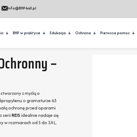
Info@BHP4all.pl
ci
BHP w praktyce
Edukacja
Ochrona
Pierwsza pomoc
Ochronny –
 stworzony z myślą o
lipropylenu o gramaturze 63
ałą ochronę przed oparami
z serii
REIS
idealnie nadaje się
y w rozmiarach od S do 3XL,