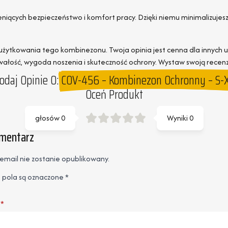
ących bezpieczeństwo i komfort pracy. Dzięki niemu minimalizujesz 
użytkowania tego kombinezonu. Twoja opinia jest cenna dla innych 
 trwałość, wygoda noszenia i skuteczność ochrony. Wystaw swoją rece
odaj Opinie O:
COV-456 – Kombinezon Ochronny – S-
Oceń Produkt
głosów
0
Wyniki
0
omentarz
email nie zostanie opublikowany.
pola są oznaczone
*
*