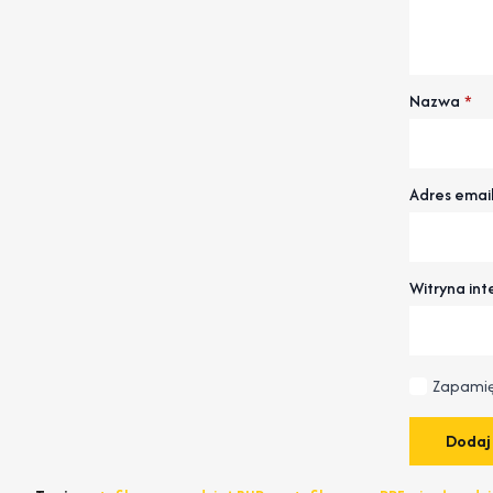
Nazwa
*
Adres emai
Witryna in
Zapamię