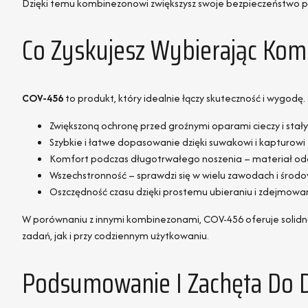
Dzięki temu kombinezonowi zwiększysz swoje bezpieczeństwo 
Co Zyskujesz Wybierając Ko
COV-456
to produkt, który idealnie łączy skuteczność i wygodę.
Zwiększoną ochronę przed groźnymi oparami cieczy i stał
Szybkie i łatwe dopasowanie dzięki suwakowi i kapturowi
Komfort podczas długotrwałego noszenia – materiał odd
Wszechstronność – sprawdzi się w wielu zawodach i środ
Oszczędność czasu dzięki prostemu ubieraniu i zdejmowan
W porównaniu z innymi kombinezonami, COV-456 oferuje solidn
zadań, jak i przy codziennym użytkowaniu.
Podsumowanie I Zachęta Do Dz