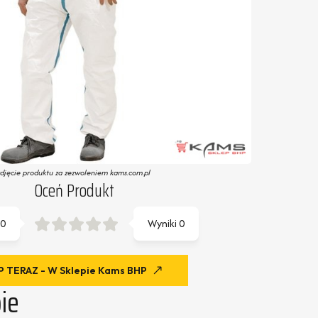
zdjęcie produktu za zezwoleniem kams.com.pl
Oceń Produkt
0
Wyniki
0
 TERAZ - W Sklepie Kams BHP
ie