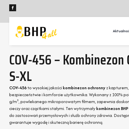
Aktualnoś
COV-456 – Kombinezon 
S-XL
COV-456
to wysokiej jakości
kombinezon ochronny
z kapturem,
bezpieczeństwie i komforcie użytkownika. Wykonany z 100% po
g/m², powlekanego mikroporowatym filmem, zapewnia doskon
cieczy oraz cząstkami stałymi. Ten wytrzymały
kombinezon BHP
do zastosowań przemysłowych i służb ochrony zdrowia. Dostępn
gwarantuje wygodę i skuteczną barierę ochronną.