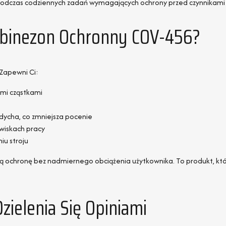
podczas codziennych zadań wymagających ochrony przed czynnikami
mbinezon Ochronny COV-456?
 Zapewni Ci:
ymi cząstkami
ycha, co zmniejsza pocenie
owiskach pracy
iu stroju
ą ochronę bez nadmiernego obciążenia użytkownika. To produkt, kt
ielenia Się Opiniami