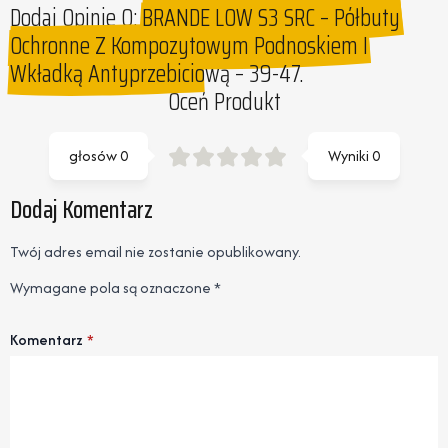
Dodaj Opinie O:
BRANDE LOW S3 SRC – Półbuty
Ochronne Z Kompozytowym Podnoskiem I
Wkładką Antyprzebiciową – 39-47.
Oceń Produkt
głosów
0
Wyniki
0
Dodaj Komentarz
Twój adres email nie zostanie opublikowany.
Wymagane pola są oznaczone
*
Komentarz
*