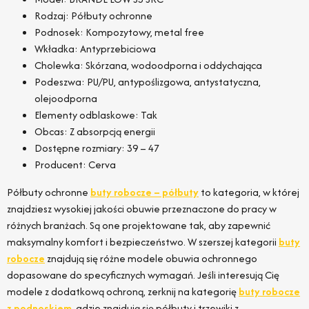
Rodzaj: Półbuty ochronne
Podnosek: Kompozytowy, metal free
Wkładka: Antyprzebiciowa
Cholewka: Skórzana, wodoodporna i oddychająca
Podeszwa: PU/PU, antypoślizgowa, antystatyczna,
olejoodporna
Elementy odblaskowe: Tak
Obcas: Z absorpcją energii
Dostępne rozmiary: 39 – 47
Producent: Cerva
Półbuty ochronne
buty robocze – półbuty
to kategoria, w której
znajdziesz wysokiej jakości obuwie przeznaczone do pracy w
różnych branżach. Są one projektowane tak, aby zapewnić
maksymalny komfort i bezpieczeństwo. W szerszej kategorii
buty
robocze
znajdują się różne modele obuwia ochronnego
dopasowane do specyficznych wymagań. Jeśli interesują Cię
modele z dodatkową ochroną, zerknij na kategorię
buty robocze
z podnoskiem
, gdzie znajdują się półbuty i trzewiki z