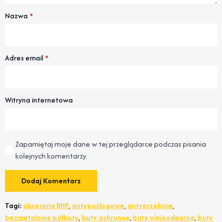
Nazwa
*
Adres email
*
Witryna internetowa
Zapamiętaj moje dane w tej przeglądarce podczas pisania
kolejnych komentarzy.
Tagi:
akcesoria BHP
,
antypoślizgowe
,
antyprzebicie
,
bezmetalowe półbuty
,
buty ochronne
,
buty olejoodporne
,
buty