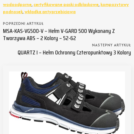
wodoodporne
,
certyfikowane paski odblaskowe
,
kompozytowy
podnosek
,
wkładka antyprzebiciowa
POPRZEDNI ARTYKUŁ
MSA-KAS-VG500-V – Hełm V-GARD 500 Wykonany Z
Tworzywa ABS – 2 Kolory – 52-62
NASTEPNY ARTYKUŁ
QUARTZ I – Hełm Ochronny Czteropunktowy 3 Kolory