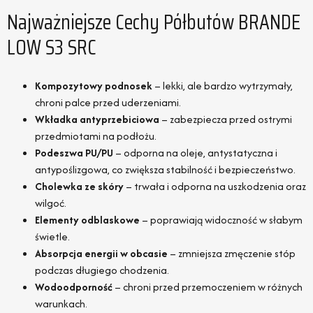
Najważniejsze Cechy Półbutów BRANDE
LOW S3 SRC
Kompozytowy podnosek
– lekki, ale bardzo wytrzymały,
chroni palce przed uderzeniami.
Wkładka antyprzebiciowa
– zabezpiecza przed ostrymi
przedmiotami na podłożu.
Podeszwa PU/PU
– odporna na oleje, antystatyczna i
antypoślizgowa, co zwiększa stabilność i bezpieczeństwo.
Cholewka ze skóry
– trwała i odporna na uszkodzenia oraz
wilgoć.
Elementy odblaskowe
– poprawiają widoczność w słabym
świetle.
Absorpcja energii w obcasie
– zmniejsza zmęczenie stóp
podczas długiego chodzenia.
Wodoodporność
– chroni przed przemoczeniem w różnych
warunkach.