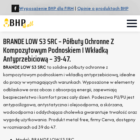
Wyposażenie BHP dla FIRM
|
Opinie o produktach BHP
BRANDE LOW S3 SRC – Półbuty Ochronne Z
Kompozytowym Podnoskiem I Wkładką
Antyprzebiciową – 39-47.
BRANDE LOW S3 SRC
to solidne półbuty ochronne z
kompozytowym podnoskiem i wkładką antyprzebiciową, idealne
do pracy w wymagających warunkach. Wyposażone w elementy
odblaskowe oraz obcas z absorpcją energii, zapewniają
bezpieczeństwo i komfort przez cały dzień. Podeszwa PU/PU jest
antypoślizgowa, antystatyczna i olejoodporna, a skórzana,
wodoodporna i oddychająca cholewka gwarantuje trwałość oraz
wygodę użytkowania. Produkt metal free, firmy Cerva, dostępny
w rozmiarach od 39 do 47.
Model: BRANDE LOW S3 SRC