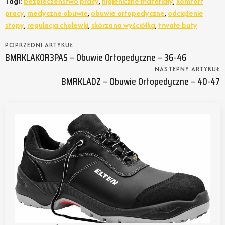
Tagi:
bezpieczeństwo pracy
,
higieniczne materiały
,
komfort
pracy
,
medyczne obuwie
,
obuwie ortopedyczne
,
odciążenie
stopy
,
regulacja cholewki
,
skórzana wyściółka
,
trwałe buty
POPRZEDNI ARTYKUŁ
BMRKLAKOR3PAS – Obuwie Ortopedyczne – 36-46
NASTEPNY ARTYKUŁ
BMRKLADZ – Obuwie Ortopedyczne – 40-47