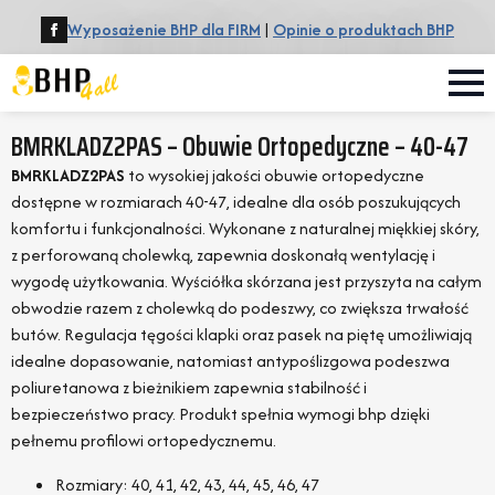
Wyposażenie BHP dla FIRM
|
Opinie o produktach BHP
BMRKLADZ2PAS – Obuwie Ortopedyczne – 40-47
BMRKLADZ2PAS
to wysokiej jakości obuwie ortopedyczne
dostępne w rozmiarach 40-47, idealne dla osób poszukujących
komfortu i funkcjonalności. Wykonane z naturalnej miękkiej skóry,
z perforowaną cholewką, zapewnia doskonałą wentylację i
wygodę użytkowania. Wyściółka skórzana jest przyszyta na całym
obwodzie razem z cholewką do podeszwy, co zwiększa trwałość
butów. Regulacja tęgości klapki oraz pasek na piętę umożliwiają
idealne dopasowanie, natomiast antypoślizgowa podeszwa
poliuretanowa z bieżnikiem zapewnia stabilność i
bezpieczeństwo pracy. Produkt spełnia wymogi bhp dzięki
pełnemu profilowi ortopedycznemu.
Rozmiary: 40, 41, 42, 43, 44, 45, 46, 47