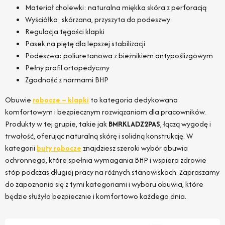
Materiał cholewki: naturalna miękka skóra z perforacją
Wyściółka: skórzana, przyszyta do podeszwy
Regulacja tęgości klapki
Pasek na piętę dla lepszej stabilizacji
Podeszwa: poliuretanowa z bieżnikiem antypoślizgowym
Pełny profil ortopedyczny
Zgodność z normami BHP
Obuwie
robocze – klapki
to kategoria dedykowana
komfortowym i bezpiecznym rozwiązaniom dla pracowników.
Produkty w tej grupie, takie jak
BMRKLADZ2PAS
, łączą wygodę i
trwałość, oferując naturalną skórę i solidną konstrukcję. W
kategorii
buty robocze
znajdziesz szeroki wybór obuwia
ochronnego, które spełnia wymagania BHP i wspiera zdrowie
stóp podczas długiej pracy na różnych stanowiskach. Zapraszamy
do zapoznania się z tymi kategoriami i wyboru obuwia, które
będzie służyło bezpiecznie i komfortowo każdego dnia.