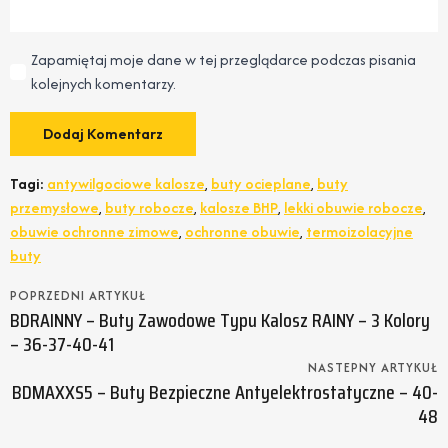
Zapamiętaj moje dane w tej przeglądarce podczas pisania
kolejnych komentarzy.
Tagi:
antywilgociowe kalosze
,
buty ocieplane
,
buty
przemysłowe
,
buty robocze
,
kalosze BHP
,
lekki obuwie robocze
,
obuwie ochronne zimowe
,
ochronne obuwie
,
termoizolacyjne
buty
POPRZEDNI ARTYKUŁ
BDRAINNY – Buty Zawodowe Typu Kalosz RAINY – 3 Kolory
– 36-37-40-41
NASTEPNY ARTYKUŁ
BDMAXXS5 – Buty Bezpieczne Antyelektrostatyczne – 40-
48