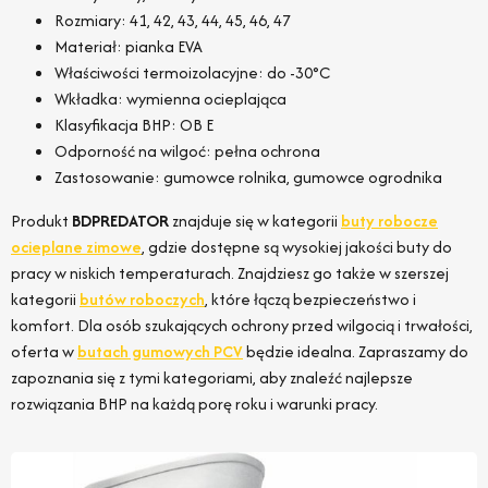
Rozmiary: 41, 42, 43, 44, 45, 46, 47
Materiał: pianka EVA
Właściwości termoizolacyjne: do -30°C
Wkładka: wymienna ocieplająca
Klasyfikacja BHP: OB E
Odporność na wilgoć: pełna ochrona
Zastosowanie: gumowce rolnika, gumowce ogrodnika
Produkt
BDPREDATOR
znajduje się w kategorii
buty robocze
ocieplane zimowe
, gdzie dostępne są wysokiej jakości buty do
pracy w niskich temperaturach. Znajdziesz go także w szerszej
kategorii
butów roboczych
, które łączą bezpieczeństwo i
komfort. Dla osób szukających ochrony przed wilgocią i trwałości,
oferta w
butach gumowych PCV
będzie idealna. Zapraszamy do
zapoznania się z tymi kategoriami, aby znaleźć najlepsze
rozwiązania BHP na każdą porę roku i warunki pracy.