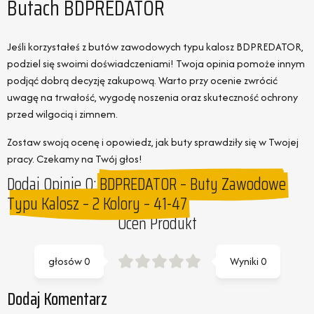
Butach BDPREDATOR
Jeśli korzystałeś z butów zawodowych typu kalosz BDPREDATOR,
podziel się swoimi doświadczeniami! Twoja opinia pomoże innym
podjąć dobrą decyzję zakupową. Warto przy ocenie zwrócić
uwagę na trwałość, wygodę noszenia oraz skuteczność ochrony
przed wilgocią i zimnem.
Zostaw swoją ocenę i opowiedz, jak buty sprawdziły się w Twojej
pracy. Czekamy na Twój głos!
Dodaj Opinie O:
BDPREDATOR – Buty Zawodowe
Typu Kalosz – 2 Kolory – 41-47
Oceń Produkt
głosów
0
Wyniki
0
Dodaj Komentarz