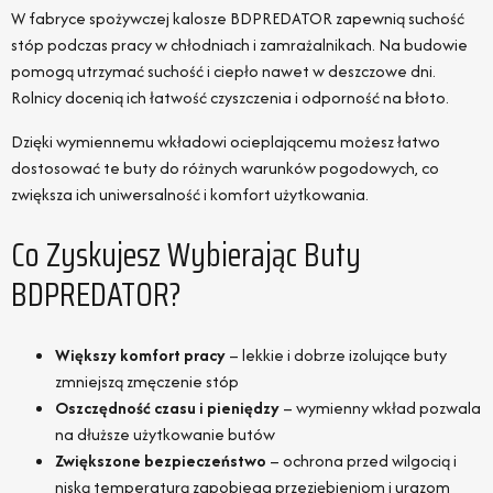
W fabryce spożywczej kalosze BDPREDATOR zapewnią suchość
stóp podczas pracy w chłodniach i zamrażalnikach. Na budowie
pomogą utrzymać suchość i ciepło nawet w deszczowe dni.
Rolnicy docenią ich łatwość czyszczenia i odporność na błoto.
Dzięki wymiennemu wkładowi ocieplającemu możesz łatwo
dostosować te buty do różnych warunków pogodowych, co
zwiększa ich uniwersalność i komfort użytkowania.
Co Zyskujesz Wybierając Buty
BDPREDATOR?
Większy komfort pracy
– lekkie i dobrze izolujące buty
zmniejszą zmęczenie stóp
Oszczędność czasu i pieniędzy
– wymienny wkład pozwala
na dłuższe użytkowanie butów
Zwiększone bezpieczeństwo
– ochrona przed wilgocią i
niską temperaturą zapobiega przeziębieniom i urazom