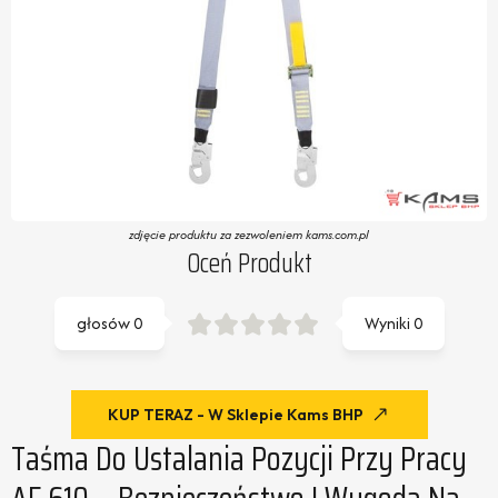
zdjęcie produktu za zezwoleniem kams.com.pl
Oceń Produkt
głosów
0
Wyniki
0
KUP TERAZ - W Sklepie Kams BHP
Taśma Do Ustalania Pozycji Przy Pracy