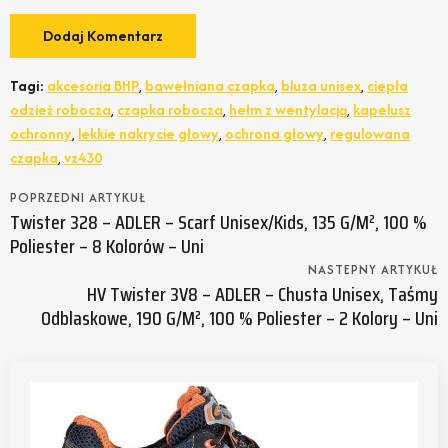
Tagi:
akcesoria BHP
,
bawełniana czapka
,
bluza unisex
,
ciepła
odzież robocza
,
czapka robocza
,
hełm z wentylacją
,
kapelusz
ochronny
,
lekkie nakrycie głowy
,
ochrona głowy
,
regulowana
czapka
,
vz430
POPRZEDNI ARTYKUŁ
Twister 328 – ADLER – Scarf Unisex/kids, 135 G/m², 100 %
Poliester – 8 Kolorów – Uni
NASTEPNY ARTYKUŁ
HV Twister 3V8 – ADLER – Chusta Unisex, Taśmy
Odblaskowe, 190 G/m², 100 % Poliester – 2 Kolory – Uni