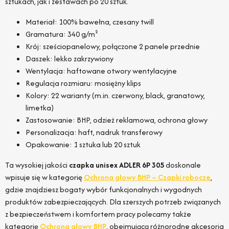
sztukach, jak i zestawach po 20 sztuk.
Materiał: 100% bawełna, czesany twill
Gramatura: 340 g/m²
Krój: sześciopanelowy, połączone 2 panele przednie
Daszek: lekko zakrzywiony
Wentylacja: haftowane otwory wentylacyjne
Regulacja rozmiaru: mosiężny klips
Kolory: 22 warianty (m.in. czerwony, black, granatowy,
limetka)
Zastosowanie: BHP, odzież reklamowa, ochrona głowy
Personalizacja: haft, nadruk transferowy
Opakowanie: 1 sztuka lub 20 sztuk
Ta wysokiej jakości
czapka unisex ADLER 6P 305
doskonale
wpisuje się w kategorię
Ochrona głowy BHP – Czapki robocze
,
gdzie znajdziesz bogaty wybór funkcjonalnych i wygodnych
produktów zabezpieczających. Dla szerszych potrzeb związanych
z bezpieczeństwem i komfortem pracy polecamy także
kategorię
Ochrona głowy BHP
, obejmującą różnorodne akcesoria