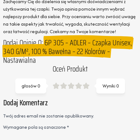
Zachęcamy Cię do dzielenia się własnymi doświadczeniami z
użytkowania tej czapki. Twoja opinia pomoże innym wybrać
najlepszy produkt dla siebie. Przy ocenianiu warto zwrócić uwagę
na takie aspekty jak trwałość, wygoda, skuteczność wentylacji
oraz łatwość regulacji. Czekamy na Twoje komentarze!
Dodaj Opinie O:
6P 305 – ADLER – Czapka Unisex,
340 G/m², 100 % Bawełna – 22 Kolorów –
Nastawialna
Oceń Produkt
głosów
0
Wyniki
0
Dodaj Komentarz
Twój adres email nie zostanie opublikowany.
Wymagane pola są oznaczone
*