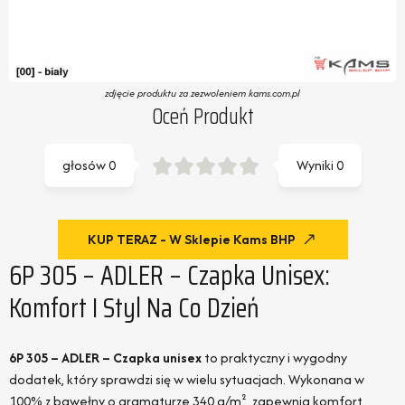
zdjęcie produktu za zezwoleniem kams.com.pl
Oceń Produkt
głosów
0
Wyniki
0
KUP TERAZ - W Sklepie Kams BHP
6P 305 – ADLER – Czapka Unisex:
Komfort I Styl Na Co Dzień
6P 305 – ADLER – Czapka unisex
to praktyczny i wygodny
dodatek, który sprawdzi się w wielu sytuacjach. Wykonana w
100% z bawełny o gramaturze 340 g/m², zapewnia komfort