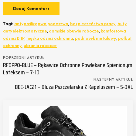
Tagi:
antypoślizgowa podeszwa
,
bezpieczeństwo pracy
,
buty
antyelektrostatyczne
,
damskie obuwie robocze
,
komfortowa
odzież BHP
,
męska odzież ochronna
,
podnosek metalowy
,
półbut
ochronny
,
ubrania robocze
POPRZEDNI ARTYKUŁ
RFOPPO-BLUE – Rękawice Ochronne Powlekane Spienionym
Lateksem – 7-10
NASTEPNY ARTYKUŁ
BEE-JAC21 – Bluza Pszczelarska Z Kapeluszem – S-3XL