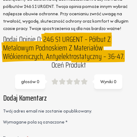
półbutów 246 S1 URGENT. Twoja opinia pomoże innym wybrać
najlepsze obuwie ochronne. Przy ocenianiu zwróć uwagę na
trwałość, wygodę, skuteczność ochrony oraz komfort w długim
czasie pracy. Twoje spostrzeżenia są dla nas bardzo ważne!
Dodaj Opinie O:
246 S1 URGENT – Półbut Z
Metalowym Podnoskiem Z Materiałów
Włókienniczych, Antyelektrostatyczny – 36-47.
Oceń Produkt
głosów
0
Wyniki
0
Dodaj Komentarz
Twój adres email nie zostanie opublikowany.
Wymagane pola są oznaczone
*