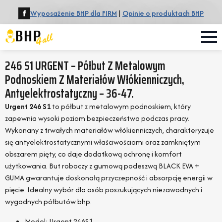
Wyposażenie BHP dla FIRM
|
Opinie o produktach BHP
246 S1 URGENT – Półbut Z Metalowym
Podnoskiem Z Materiałów Włókienniczych,
Antyelektrostatyczny – 36-47.
Urgent 246 S1
to półbut z metalowym podnoskiem, który
zapewnia wysoki poziom bezpieczeństwa podczas pracy.
Wykonany z trwałych materiałów włókienniczych, charakteryzuje
się antyelektrostatycznymi właściwościami oraz zamkniętym
obszarem pięty, co daje dodatkową ochronę i komfort
użytkowania. But roboczy z gumową podeszwą BLACK EVA +
GUMA gwarantuje doskonałą przyczepność i absorpcję energii w
pięcie. Idealny wybór dla osób poszukujących niezawodnych i
wygodnych półbutów bhp.
Model: Urgent 246S1