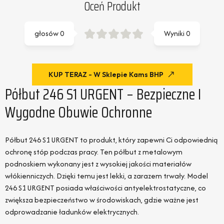
Oceń Produkt
głosów
0
Wyniki
0
KUP TERAZ - W Sklepie Kams BHP
Półbut 246 S1 URGENT – Bezpieczne I
Wygodne Obuwie Ochronne
Półbut 246 S1 URGENT to produkt, który zapewni Ci odpowiednią
ochronę stóp podczas pracy. Ten półbut z metalowym
podnoskiem wykonany jest z wysokiej jakości materiałów
włókienniczych. Dzięki temu jest lekki, a zarazem trwały. Model
246 S1 URGENT posiada właściwości antyelektrostatyczne, co
zwiększa bezpieczeństwo w środowiskach, gdzie ważne jest
odprowadzanie ładunków elektrycznych.