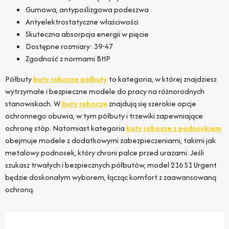
Gumowa, antypoślizgowa podeszwa
Antyelektrostatyczne właściwości
Skuteczna absorpcja energii w pięcie
Dostępne rozmiary: 39-47
Zgodność z normami BHP
Półbuty
buty robocze półbuty
to kategoria, w której znajdziesz
wytrzymałe i bezpieczne modele do pracy na różnorodnych
stanowiskach. W
buty robocze
znajdują się szerokie opcje
ochronnego obuwia, w tym półbuty i trzewiki zapewniające
ochronę stóp. Natomiast kategoria
buty robocze z podnoskiem
obejmuje modele z dodatkowymi zabezpieczeniami, takimi jak
metalowy podnosek, który chroni palce przed urazami. Jeśli
szukasz trwałych i bezpiecznych półbutów, model 216 S1 Urgent
będzie doskonałym wyborem, łącząc komfort z zaawansowaną
ochroną.