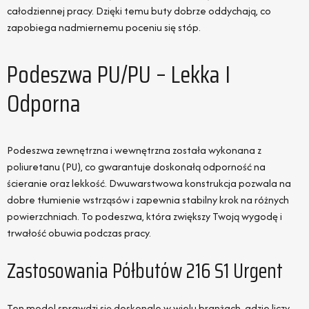
całodziennej pracy. Dzięki temu buty dobrze oddychają, co
zapobiega nadmiernemu poceniu się stóp.
Podeszwa PU/PU – Lekka I
Odporna
Podeszwa zewnętrzna i wewnętrzna została wykonana z
poliuretanu (PU), co gwarantuje doskonałą odporność na
ścieranie oraz lekkość. Dwuwarstwowa konstrukcja pozwala na
dobre tłumienie wstrząsów i zapewnia stabilny krok na różnych
powierzchniach. To podeszwa, która zwiększy Twoją wygodę i
trwałość obuwia podczas pracy.
Zastosowania Półbutów 216 S1 Urgent
Ten model sprawdzi się doskonale w wielu branżach, gdzie liczy