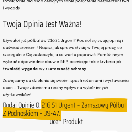
rozwiązanie dla osób ceniących sobie połączenie bezpieczeństwa
i wygody.
Twoja Opinia Jest Ważna!
Używałeś już półbutów 216 S1 Urgent? Podziel się swoją opinią i
doświadczeniami! Napisz, jak sprawdziły się w Twojej pracy, co
szczególnie Cię zaskoczyło, a co warto poprawić. Pomóż innym
wybrać odpowiednie obuwie BHP, oceniając takie kryteria jak
trwałość
,
wygoda
czy
skuteczność ochrony
.
Zachęcamy do dzielenia się swoimi spostrzeżeniami i wystawiania
ocen – Twoje zdanie ma realny wpływ na wybór innych
użytkowników!
Dodaj Opinie O:
216 S1 Urgent – Zamszowy Półbut
Z Podnoskiem – 39-47.
Oceń Produkt