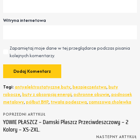
Witryna internetowa
Zapamiętaj moje dane w tej przeglądarce podczas pisania
kolejnych komentarzy.
Tagi:
antyelektrostatyczne buty
,
bezpieczeństwo
,
buty
robocze
,
buty z absorpcją energii
,
ochronne obuwie
,
podnosek
metalowy
,
półbut BHP
,
trwała podeszwa
,
zamszowa cholewka
POPRZEDNI ARTYKUŁ
YOWIE PŁASZCZ – Damski Płaszcz Przeciwdeszczowy – 2
Kolory – XS-2XL.
NASTEPNY ARTYKUŁ