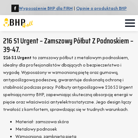
Wyposażenie BHP dla FIRM
|
Opinie o produktach BHP
216 S1 Urgent – Zamszowy Półbut Z Podnoskiem –
39-47.
216 S1 Urgent
to zamszowy półbut z metalowym podnoskiem,
idealny dla profesjonalistów dbających o bezpieczeństwo i
wygodę. Wyposażony w wzmocnioną piętę oraz gumową,
antypoślizgową podeszwę, gwarantuje doskonałą ochronę i
stabilność podczas pracy. Półbuty antypoślizgowe 216 S1 Urgent
spełniają normy BHP, zapewniając skuteczną absorpcję energii w
pięcie oraz właściwości antyelektrostatyczne. Jego design łączy
trwałość z komfortem, sprawdzając się w trudnych warunkach.
Materiał: zamszowa skóra
Metalowy podnosek
Wzmocniona, zamknięta pięta