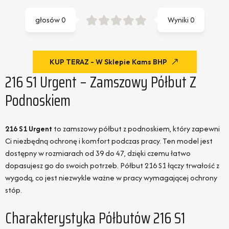
głosów
0
Wyniki
0
KUP TERAZ - W Sklepie Kams BHP
216 S1 Urgent – Zamszowy Półbut Z
Podnoskiem
216 S1 Urgent
to zamszowy półbut z podnoskiem, który zapewni
Ci niezbędną ochronę i komfort podczas pracy. Ten model jest
dostępny w rozmiarach od 39 do 47, dzięki czemu łatwo
dopasujesz go do swoich potrzeb. Półbut 216 S1 łączy trwałość z
wygodą, co jest niezwykle ważne w pracy wymagającej ochrony
stóp.
Charakterystyka Półbutów 216 S1