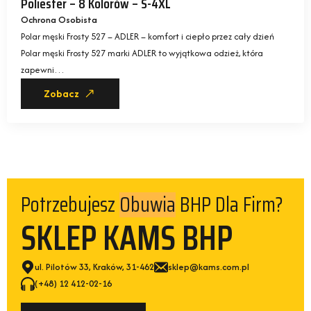
Poliester – 8 Kolorów – S-4XL
Ochrona Osobista
Polar męski Frosty 527 – ADLER – komfort i ciepło przez cały dzień
Polar męski Frosty 527 marki ADLER to wyjątkowa odzież, która
zapewni…
Zobacz
Obuwia
Potrzebujesz
BHP Dla Firm?
SKLEP KAMS BHP
ul. Pilotów 33, Kraków, 31-462
sklep@kams.com.pl
(+48) 12 412-02-16