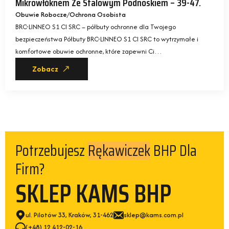
Mikrowłóknem Ze Stalowym Podnoskiem – 39-47.
Obuwie Robocze
Ochrona Osobista
BRC-LINNEO S1 CI SRC – półbuty ochronne dla Twojego
bezpieczeństwa Półbuty BRC-LINNEO S1 CI SRC to wytrzymałe i
komfortowe obuwie ochronne, które zapewni Ci…
Zobacz
Potrzebujesz
BHP Dla
Rękawiczek
Firm?
SKLEP KAMS BHP
ul. Pilotów 33, Kraków, 31-462
sklep@kams.com.pl
(+48) 12 412-02-16