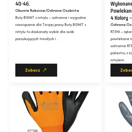
40-46.
Wykonane Z
Powlekan
Obuwie Robocze
Ochrona Osobista
4 Kolory –
Buty BGNIT z nitrylu – ochronne i wygodne
rozwiązanie dla Twojej pracy Buty BGNIT z
Ochrona Os
nitrylu to doskonały wybór dla osób
RTENI – ręka
poszukujących trwałych i…
powlekane n
ochronne RT
poliestru, z
nitrylem…
Zobacz
Zoba