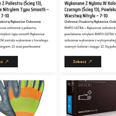
 Poliestru (ścieg 13),
Wykonane Z Nylonu W Kolo
e Nitrylem Typu Smooth –
Czarnym (ścieg 13), Powlek
 7-10
Warstwą Nitrylu – 7-10
obista
Rękawice Ochronne
Ochrona Osobista
Rękawice Och
wice ochronne z poliestru
RNIFO-ULTRA – Rękawice ochronne 
itrylem typu smooth Rękawice
powlekane nitrylem RNIFO-ULTRA t
ENI zostały wykonane z trwałego
ochronne wykonane z wytrzymałeg
 ściegiem 13 oraz powleczone
czarnym kolorze i ścięgu 13. Są po
cz
Zobacz