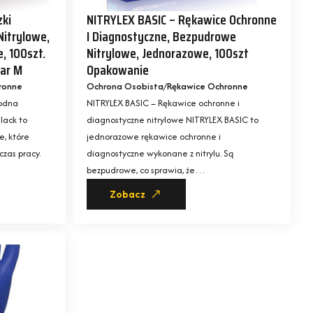
zki
NITRYLEX BASIC – Rękawice Ochronne
Nitrylowe,
I Diagnostyczne, Bezpudrowe
, 100szt.
Nitrylowe, Jednorazowe, 100szt
iar M
Opakowanie
ronne
Ochrona Osobista
Rękawice Ochronne
wodna
NITRYLEX BASIC – Rękawice ochronne i
lack to
diagnostyczne nitrylowe NITRYLEX BASIC to
e, które
jednorazowe rękawice ochronne i
zas pracy.
diagnostyczne wykonane z nitrylu. Są
bezpudrowe, co sprawia, że…
Zobacz