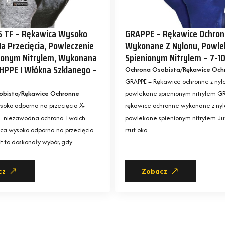
5 TF – Rękawica Wysoko
GRAPPE – Rękawice Ochro
a Przecięcia, Powleczenie
Wykonane Z Nylonu, Powle
ionym Nitrylem, Wykonana
Spienionym Nitrylem – 7-1
HPPE I Włókna Szklanego –
Ochrona Osobista
Rękawice Och
GRAPPE – Rękawice ochronne z nyl
obista
Rękawice Ochronne
powlekane spienionym nitrylem GR
oko odporna na przecięcia X-
rękawice ochronne wykonane z nyl
– niezawodna ochrona Twoich
powlekane spienionym nitrylem. Ju
ca wysoko odporna na przecięcia
rzut oka…
 to doskonały wybór, gdy
z…
cz
Zobacz