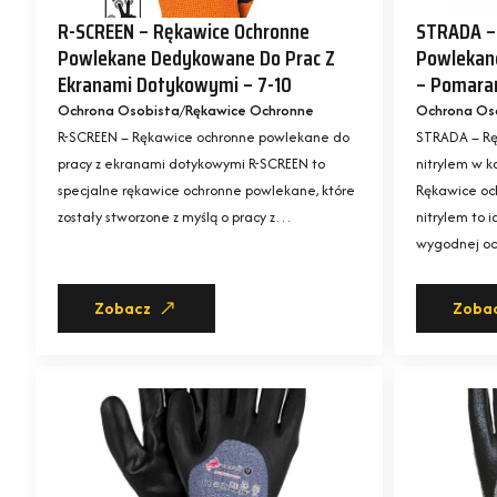
R-SCREEN – Rękawice Ochronne
STRADA –
Powlekane Dedykowane Do Prac Z
Powlekane
Ekranami Dotykowymi – 7-10
– Pomara
Ochrona Osobista
Rękawice Ochronne
Ochrona Os
R-SCREEN – Rękawice ochronne powlekane do
STRADA – Rę
pracy z ekranami dotykowymi R-SCREEN to
nitrylem w 
specjalne rękawice ochronne powlekane, które
Rękawice oc
zostały stworzone z myślą o pracy z…
nitrylem to i
wygodnej oc
Zobacz
Zoba