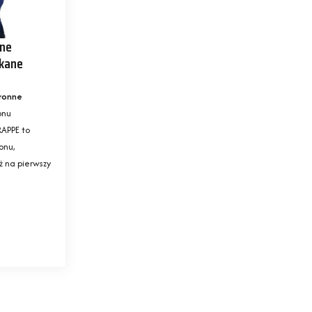
nne
kane
0
ronne
onu
APPE to
onu,
ż na pierwszy