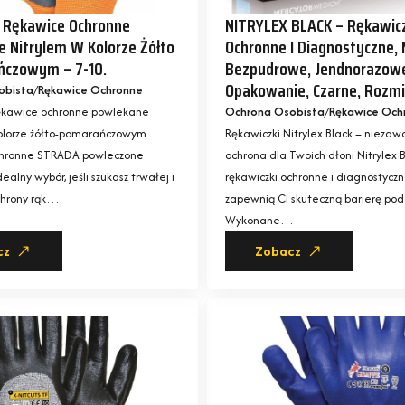
 Rękawice Ochronne
NITRYLEX BLACK – Rękawic
 Nitrylem W Kolorze Żółto
Ochronne I Diagnostyczne, 
ńczowym – 7-10.
Bezpudrowe, Jendnorazowe
Opakowanie, Czarne, Rozm
obista
Rękawice Ochronne
kawice ochronne powlekane
Ochrona Osobista
Rękawice Och
kolorze żółto-pomarańczowym
Rękawiczki Nitrylex Black – nieza
hronne STRADA powleczone
ochrona dla Twoich dłoni Nitrylex B
dealny wybór, jeśli szukasz trwałej i
rękawiczki ochronne i diagnostyczn
hrony rąk…
zapewnią Ci skuteczną barierę podc
Wykonane…
cz
Zobacz