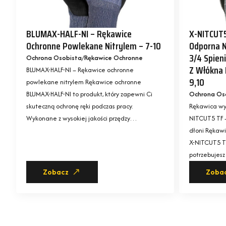
BLUMAX-HALF-NI – Rękawice
X-NITCUT
Ochronne Powlekane Nitrylem – 7-10
Odporna N
3/4 Spien
Ochrona Osobista
Rękawice Ochronne
Z Włókna 
BLUMAX-HALF-NI – Rękawice ochronne
9,10
powlekane nitrylem Rękawice ochronne
BLUMAX-HALF-NI to produkt, który zapewni Ci
Ochrona Os
skuteczną ochronę ręki podczas pracy.
Rękawica wys
Wykonane z wysokiej jakości przędzy…
NITCUT5 TF 
dłoni Rękawi
X-NITCUT5 TF
potrzebujes
Zobacz
Zoba