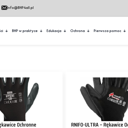
Info@BHP4all.pl
ci
BHP w praktyce
Edukacja
Ochrona
Pierwsza pomoc
ękawice Ochronne
RNIFO-ULTRA – Rękawice O