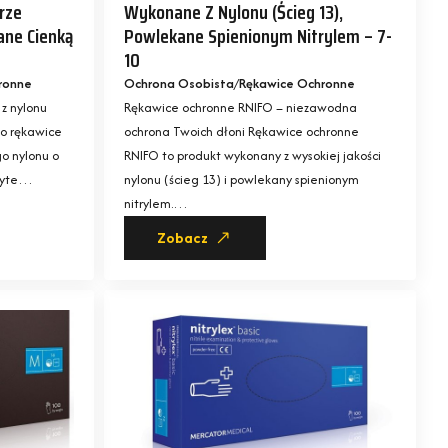
rze
Wykonane Z Nylonu (ścieg 13),
ane Cienką
Powlekane Spienionym Nitrylem – 7-
10
ronne
Ochrona Osobista
Rękawice Ochronne
z nylonu
Rękawice ochronne RNIFO – niezawodna
o rękawice
ochrona Twoich dłoni Rękawice ochronne
o nylonu o
RNIFO to produkt wykonany z wysokiej jakości
kryte…
nylonu (ścieg 13) i powlekany spienionym
nitrylem.…
Zobacz