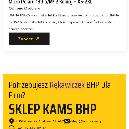
Micro Polaru 180 G/m² 2 Kolory – XS-2XL.
Ochrona Osobista
DIANA H2089 – damska lekka bluza z miękkiego micro polaru DIANA
H2089 to damska lekka bluza, która zapewni Ci komfort i ciepło
nawet podczas…
Zobacz
Potrzebujesz
BHP Dla
Rękawiczek
Firm?
SKLEP KAMS BHP
ul. Pilotów 33, Kraków, 31-462
sklep@kams.com.pl
(+48) 12 412-02-16