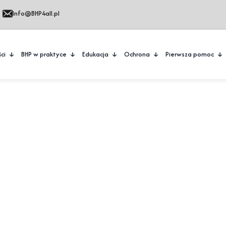
Info@BHP4all.pl
ci
BHP w praktyce
Edukacja
Ochrona
Pierwsza pomoc