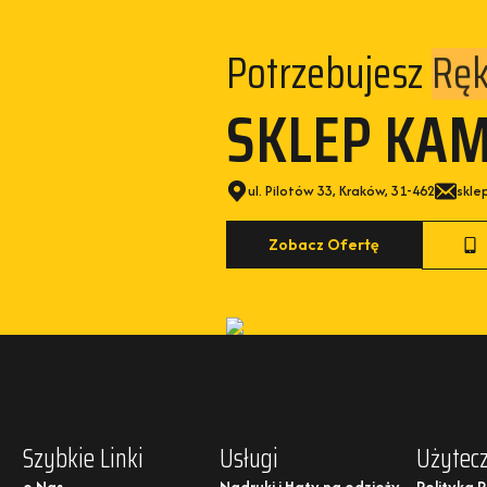
Potrzebujesz
Kam
SKLEP KA
ul. Pilotów 33, Kraków, 31-462
skle
Zobacz Ofertę
Szybkie Linki
Usługi
Użytecz
o Nas
Nadruki i Haty na odzieży
Polityka 