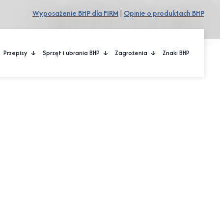
Wyposażenie BHP dla FIRM
|
Opinie o produktach BHP
Przepisy
Sprzęt i ubrania BHP
Zagrożenia
Znaki BHP