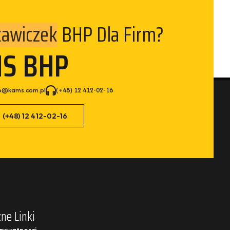
BHP Dla Firm?
izelek
MS BHP
p@kams.com.pl
(+48) 12 412-02-16
(+48) 12 412-02-16
ne Linki
Prywatnosci