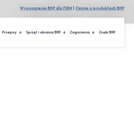
Wyposażenie BHP dla FIRM
|
Opinie o produktach BHP
Przepisy
Sprzęt i ubrania BHP
Zagrożenia
Znaki BHP