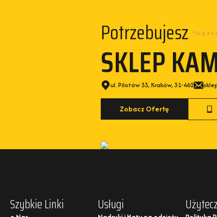
Potrzebujesz
Spo
SKLEP KA
ul. Pilotów 33, Kraków, 31-462
skle
Zobacz Ofertę
Szybkie Linki
Usługi
Użytecz
o Nas
Nadruki i Haty na odzieży
Polityka 