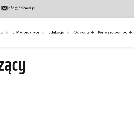
Info@BHP4all.pl
ci
BHP w praktyce
Edukacja
Ochrona
Pierwsza pomoc
zący