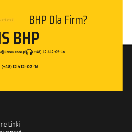
BHP Dla Firm?
dni
MS BHP
p@kams.com.pl
(+48) 12 412-02-16
(+48) 12 412-02-16
ne Linki
Prywatnosci