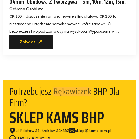
Ø4mm, Obudowa Z Tworzywa – 6m, 10m, 12m, 15m.
Ochrona Osobista
CR 200 – Urządzenie samohamowne z liną stalową CR 200 to
niezawodne urządzenie samohamowne, które zapewni Ci
bezpieczeństwo podczas pracy na wysokości. Wyposażone w…
Zobacz
Potrzebujesz
BHP Dla
Kamizelek
Firm?
SKLEP KAMS BHP
ul. Pilotów 33, Kraków, 31-462
sklep@kams.com.pl
(+48) 12 412-02-16