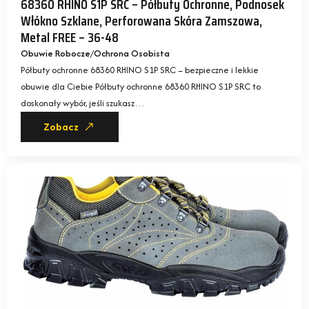
68360 RHINO S1P SRC – Półbuty Ochronne, Podnosek
Włókno Szklane, Perforowana Skóra Zamszowa,
Metal FREE – 36-48
Obuwie Robocze
Ochrona Osobista
Półbuty ochronne 68360 RHINO S1P SRC – bezpieczne i lekkie
obuwie dla Ciebie Półbuty ochronne 68360 RHINO S1P SRC to
doskonały wybór, jeśli szukasz…
Zobacz