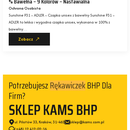
% Bawełna – 9 Kolorów – Nastawialna
Ochrona Osobista
Sunshine P31 – ADLER – Czapka unisex z bawełny Sunshine P31 –
ADLER to lekka i wygodna czapka unisex, wykonana w 100% z
bawełny…
Zobacz
Potrzebujesz
BHP Dla
Rękawiczek
Firm?
SKLEP KAMS BHP
ul. Pilotów 33, Kraków, 31-462
sklep@kams.com.pl
(+48) 12 412-02-16