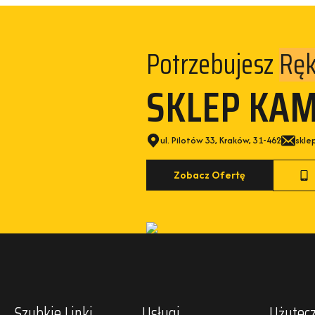
Potrzebujesz
SKLEP KA
ul. Pilotów 33, Kraków, 31-462
skle
Zobacz Ofertę
Szybkie Linki
Usługi
Użytecz