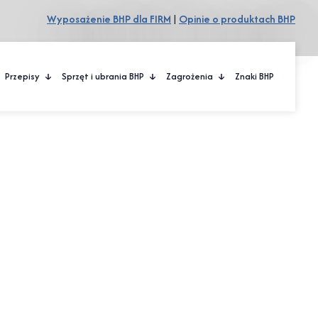
Wyposażenie BHP dla FIRM
|
Opinie o produktach BHP
Przepisy
Sprzęt i ubrania BHP
Zagrożenia
Znaki BHP