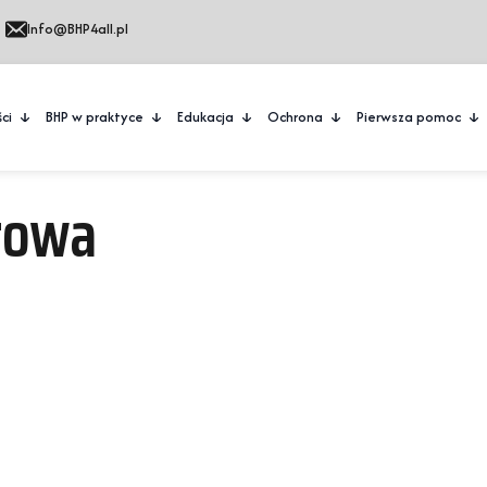
Info@BHP4all.pl
ci
BHP w praktyce
Edukacja
Ochrona
Pierwsza pomoc
rowa