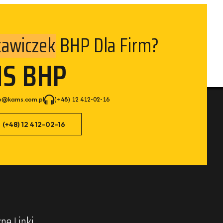
BHP Dla Firm?
MS BHP
p@kams.com.pl
(+48) 12 412-02-16
(+48) 12 412-02-16
ne Linki