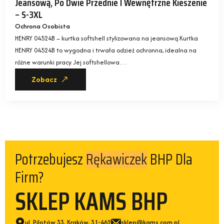
Jeansową, Po Dwie Przednie I Wewnętrzne Kieszenie
– S-3XL
Ochrona Osobista
HENRY 04524B – kurtka softshell stylizowana na jeansową Kurtka
HENRY 04524B to wygodna i trwała odzież ochronna, idealna na
różne warunki pracy. Jej softshellowa…
Zobacz
Potrzebujesz
BHP Dla
Rękawiczek
Firm?
SKLEP KAMS BHP
ul. Pilotów 33, Kraków, 31-462
sklep@kams.com.pl