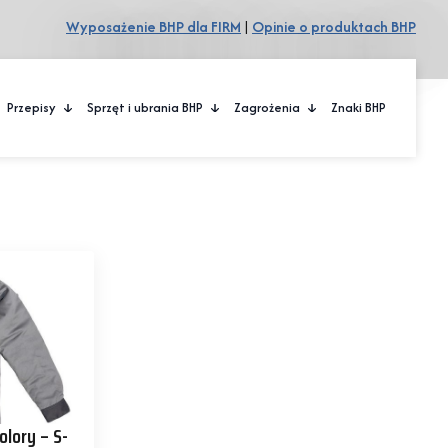
Wyposażenie BHP dla FIRM
|
Opinie o produktach BHP
Przepisy
Sprzęt i ubrania BHP
Zagrożenia
Znaki BHP
lory – S-