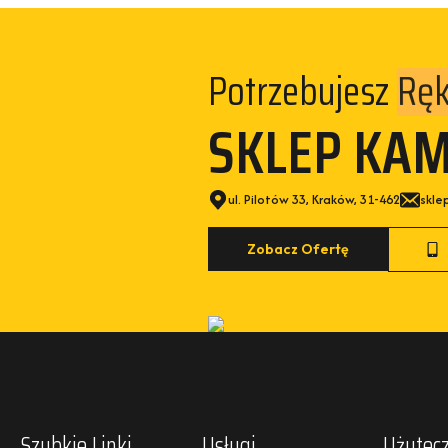
Potrzebujesz
Kam
SKLEP KA
ul. Pilotów 33, Kraków, 31-462
skle
Zobacz Ofertę
Szybkie Linki
Usługi
Użytecz