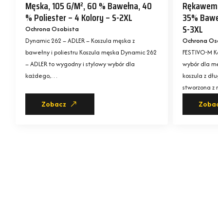
Męska, 105 G/m², 60 % Bawełna, 40
Rękawem, 
% Poliester – 4 Kolory – S-2XL
35% Bawe
S-3XL
Ochrona Osobista
Dynamic 262 – ADLER – Koszula męska z
Ochrona Os
bawełny i poliestru Koszula męska Dynamic 262
FESTIVO-M K
– ADLER to wygodny i stylowy wybór dla
wybór dla m
każdego,…
koszula z dł
stworzona z
Zobacz
Zoba