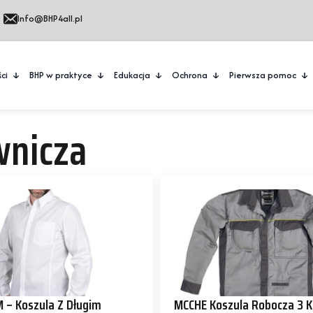
Info@BHP4all.pl
ci
BHP w praktyce
Edukacja
Ochrona
Pierwsza pomoc
wnicza
 – Koszula Z Długim
MCCHE Koszula Robocza 3 Ko