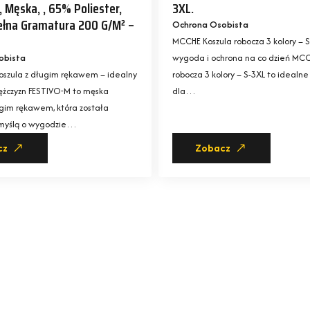
Męska, , 65% Poliester,
3XL.
łna Gramatura 200 G/m² –
Ochrona Osobista
MCCHE Koszula robocza 3 kolory – S
obista
wygoda i ochrona na co dzień MCC
oszula z długim rękawem – idealny
robocza 3 kolory – S-3XL to idealne
ężczyzn FESTIVO-M to męska
dla…
ugim rękawem, która została
 myślą o wygodzie…
cz
Zobacz