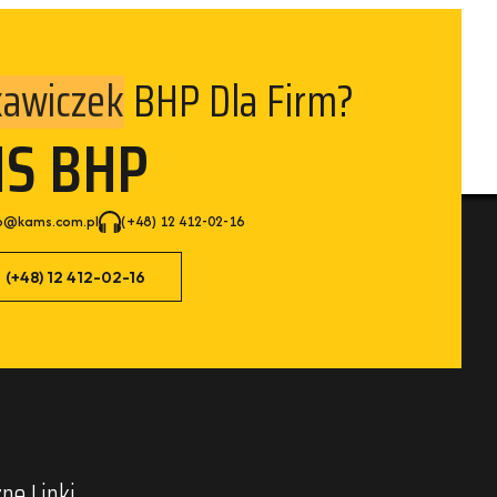
BHP Dla Firm?
izelek
MS BHP
p@kams.com.pl
(+48) 12 412-02-16
(+48) 12 412-02-16
ne Linki