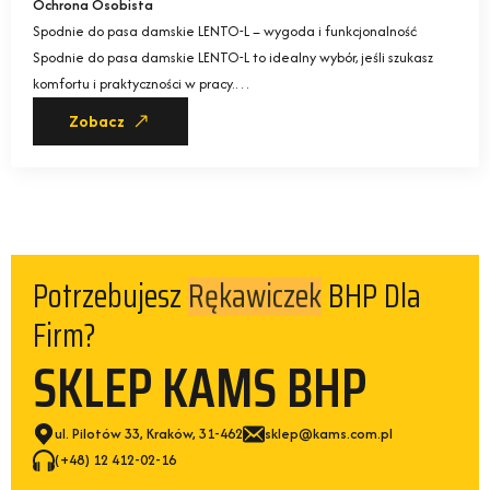
Ochrona Osobista
Spodnie do pasa damskie LENTO-L – wygoda i funkcjonalność
Spodnie do pasa damskie LENTO-L to idealny wybór, jeśli szukasz
komfortu i praktyczności w pracy.…
Zobacz
Potrzebujesz
BHP Dla
Rękawiczek
Firm?
SKLEP KAMS BHP
ul. Pilotów 33, Kraków, 31-462
sklep@kams.com.pl
(+48) 12 412-02-16