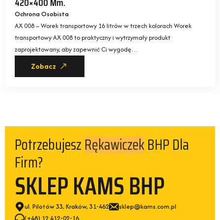
420×400 Mm.
Ochrona Osobista
AX 008 – Worek transportowy 16 litrów w trzech kolorach Worek
transportowy AX 008 to praktyczny i wytrzymały produkt
zaprojektowany, aby zapewnić Ci wygodę…
Zobacz
Potrzebujesz
BHP Dla
Rękawiczek
Firm?
SKLEP KAMS BHP
ul. Pilotów 33, Kraków, 31-462
sklep@kams.com.pl
(+48) 12 412-02-16