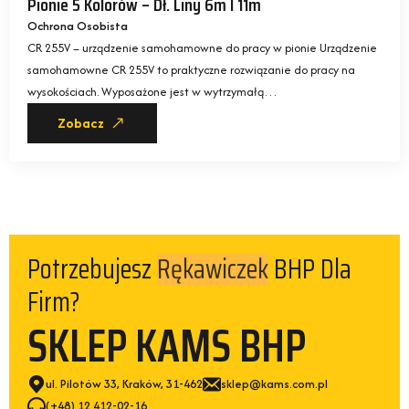
Pionie 5 Kolorów – Dł. Liny 6m I 11m
Ochrona Osobista
CR 255V – urządzenie samohamowne do pracy w pionie Urządzenie
samohamowne CR 255V to praktyczne rozwiązanie do pracy na
wysokościach. Wyposażone jest w wytrzymałą…
Zobacz
Potrzebujesz
BHP Dla
Rękawiczek
Firm?
SKLEP KAMS BHP
ul. Pilotów 33, Kraków, 31-462
sklep@kams.com.pl
(+48) 12 412-02-16