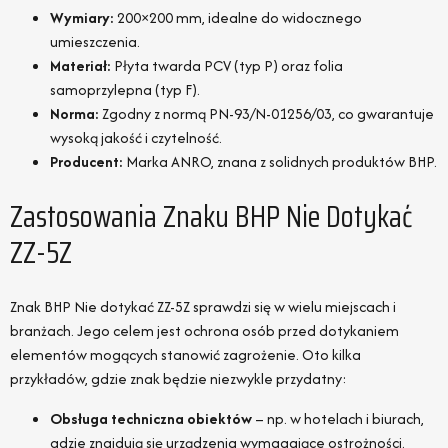
Wymiary:
200×200 mm, idealne do widocznego
umieszczenia.
Materiał:
Płyta twarda PCV (typ P) oraz folia
samoprzylepna (typ F).
Norma:
Zgodny z normą PN-93/N-01256/03, co gwarantuje
wysoką jakość i czytelność.
Producent:
Marka ANRO, znana z solidnych produktów BHP.
Zastosowania Znaku BHP Nie Dotykać
ZZ-5Z
Znak BHP Nie dotykać ZZ-5Z sprawdzi się w wielu miejscach i
branżach. Jego celem jest ochrona osób przed dotykaniem
elementów mogących stanowić zagrożenie. Oto kilka
przykładów, gdzie znak będzie niezwykle przydatny:
Obsługa techniczna obiektów
– np. w hotelach i biurach,
gdzie znajdują się urządzenia wymagające ostrożności.