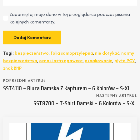
Zapamiętaj moje dane w tej przeglądarce podczas pisania
kolejnych komentarzy.
Tagi:
bezpieczeństwo
,
folia samoprzylepna
,
nie dotykać
,
normy
bezpieczeństwa
,
oznaki ostrzegawcze
,
oznakowanie
,
płyta PCV
,
znak BHP
POPRZEDNI ARTYKUŁ
SST4110 – Bluza Damska Z Kapturem – 6 Kolorów – S-XL
NASTEPNY ARTYKUŁ
SST8700 – T-Shirt Damski – 6 Kolorów – S-XL