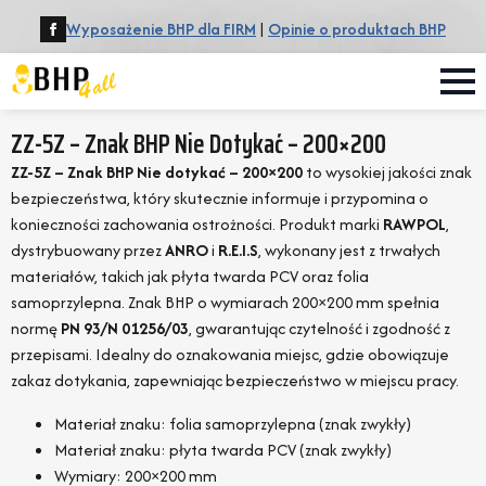
Wyposażenie BHP dla FIRM
|
Opinie o produktach BHP
ZZ-5Z – Znak BHP Nie Dotykać – 200×200
ZZ-5Z – Znak BHP Nie dotykać – 200×200
to wysokiej jakości znak
bezpieczeństwa, który skutecznie informuje i przypomina o
konieczności zachowania ostrożności. Produkt marki
RAWPOL
,
dystrybuowany przez
ANRO
i
R.E.I.S
, wykonany jest z trwałych
materiałów, takich jak płyta twarda PCV oraz folia
samoprzylepna. Znak BHP o wymiarach 200×200 mm spełnia
normę
PN 93/N 01256/03
, gwarantując czytelność i zgodność z
przepisami. Idealny do oznakowania miejsc, gdzie obowiązuje
zakaz dotykania, zapewniając bezpieczeństwo w miejscu pracy.
Materiał znaku: folia samoprzylepna (znak zwykły)
Materiał znaku: płyta twarda PCV (znak zwykły)
Wymiary: 200×200 mm