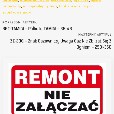
ratowniczy
,
samoprzylepny znak
,
tablica ewakuacyjna
,
zabytkowe znaki
POPRZEDNI ARTYKUŁ
BRC-TAMIGI – Półbuty TAMIGI – 36-48
NASTEPNY ARTYKUŁ
ZZ-20G – Znak Gazowniczy Uwaga Gaz Nie Zbliżać Się Z
Ogniem – 250×350