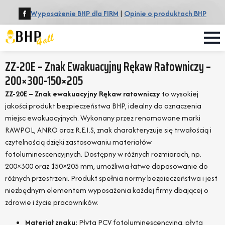
Wyposażenie BHP dla FIRM
|
Opinie o produktach BHP
ZZ-20E – Znak Ewakuacyjny Rękaw Ratowniczy –
200×300-150×205
ZZ-20E – Znak ewakuacyjny Rękaw ratowniczy
to wysokiej
jakości produkt bezpieczeństwa BHP, idealny do oznaczenia
miejsc ewakuacyjnych. Wykonany przez renomowane marki
RAWPOL, ANRO oraz R.E.I.S, znak charakteryzuje się trwałością i
czytelnością dzięki zastosowaniu materiałów
fotoluminescencyjnych. Dostępny w różnych rozmiarach, np.
200×300 oraz 150×205 mm, umożliwia łatwe dopasowanie do
różnych przestrzeni. Produkt spełnia normy bezpieczeństwa i jest
niezbędnym elementem wyposażenia każdej firmy dbającej o
zdrowie i życie pracowników.
Materiał znaku:
Płyta PCV fotoluminescencyjna, płyta