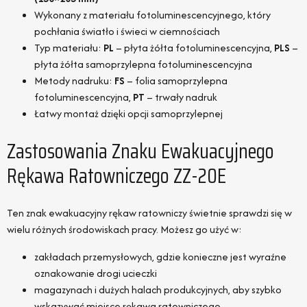
Wykonany z materiału fotoluminescencyjnego, który
pochłania światło i świeci w ciemnościach
Typ materiału:
PL
– płyta żółta fotoluminescencyjna,
PLS
–
płyta żółta samoprzylepna fotoluminescencyjna
Metody nadruku:
FS
– folia samoprzylepna
fotoluminescencyjna,
PT
– trwały nadruk
Łatwy montaż dzięki opcji samoprzylepnej
Zastosowania Znaku Ewakuacyjnego
Rękawa Ratowniczego ZZ-20E
Ten znak ewakuacyjny rękaw ratowniczy świetnie sprawdzi się w
wielu różnych środowiskach pracy. Możesz go użyć w:
zakładach przemysłowych, gdzie konieczne jest wyraźne
oznakowanie drogi ucieczki
magazynach i dużych halach produkcyjnych, aby szybko
wskazywać miejsce rękawa ratowniczego