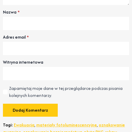
Nazwa
*
Adres email
*
Witryna internetowa
Zapamiętaj moje dane w tej przeglądarce podczas pisania
kolejnych komentarzy.
Tagi:
Ewakuacja
,
materiały fotoluminescencyjne
,
oznakowanie
awaryjne
,
oznakowanie bezpieczeństwa
,
płyta PVC
,
rękaw