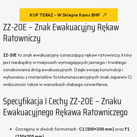
KUP TERAZ - W Sklepie Kams BHP
ZZ-20E – Znak Ewakuacyjny Rękaw
Ratowniczy
ZZ-20E
to znak ewakuacyjny oznaczający rękaw ratowniczy, który
jest niezbędny w miejscach wymagających jasnego i trwałego
oznakowania dróg ewakuacyjnych. Dzięki swojej konstrukcji i
wykonaniu z materiałów fotoluminescencyjnych znak zapewni Ci
widoczność także w warunkach słabego oświetlenia.
Specyfikacja I Cechy ZZ-20E – Znaku
Ewakuacyjnego Rękawa Ratowniczego
Dostępny w dwóch formatach:
C1 (200×300 mm)
oraz
F1
(150×205 mm)