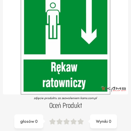
zdjęcie produktu za zezwoleniem kams.com.pl
Oceń Produkt
głosów
0
Wyniki
0