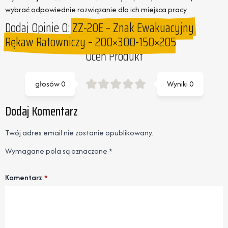
wybrać odpowiednie rozwiązanie dla ich miejsca pracy.
Dodaj Opinie O:
ZZ-20E – Znak Ewakuacyjny
Rękaw Ratowniczy – 200×300-150×205
Oceń Produkt
głosów
0
Wyniki
0
Dodaj Komentarz
Twój adres email nie zostanie opublikowany.
Wymagane pola są oznaczone
*
Komentarz
*